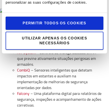
personalizar as suas configurações de cookies.
Logiconomi Connections para Segurança
PERMITIR TODOS OS COOKIES
Através do
Programa Logiconomi Connections
identificámos fornecedores de soluções inovadoras para
UTILIZAR APENAS OS COOKIES
os desafios típicos de segurança, com o objetivo de apoiar
NECESSÁRIOS
o setor.
AX‑System
- Controlo de tráfego baseado em IA
que previne ativamente situações perigosas em
armazéns.
CombiQ
– Sensores inteligentes que detetam
impactos em estantes e auxiliam na
implementação de melhorias de segurança
orientadas por dados.
Falcony
– Uma plataforma digital para relatórios de
segurança, inspeções e acompanhamento de ações
corretivas.