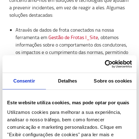
concentramo-nos em soluções e tecnologias que ajudam
a prevenir incidentes, em vez de reagir a eles. Algumas
soluções destacadas:
Através de dados de frota conectados na nossa
ferramenta em
Gestão de Frotas I_Site
, obtemos
informações sobre o comportamento dos condutores,
os impactos e o cumprimento das normas, permitindo
uma abordagem mais proativa à segurança no local de
trabalho.
Automação e veículos guiados automaticamente
Consentir
Detalhes
Sobre os cookies
(AGVs) desempenham um papel importante ao
assumirem tarefas repetitivas e de alto risco, criando
uma interação mais segura entre pessoas, veículos e
Este website utiliza cookies, mas pode optar por quais
mercadorias.
Formação adequada para
operadores de empilhadores
Utilizamos cookies para melhorar a sua experiência,
garante que os empilhadores são utilizados de forma
analisar o nosso tráfego, bem como fornecer
segura e eficiente, reduzindo significativamente o
comunicação e marketing personalizados.
Clique em
risco de acidentes, lesões e danos nos equipamentos.
"Exibir configurações de cookies" para ler mais e