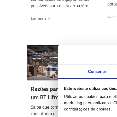
porta
possíveis para o seu armazém.
Ler m
Ler mais >
Gui
Emp
5 per
Consentir
comp
Razões para escolher
Este website utiliza cookie
Ler m
um BT Lifter
Utilizamos cookies para mel
marketing personalizados.
Cl
Saiba que componentes
configurações de cookies.
constituem o nosso porta