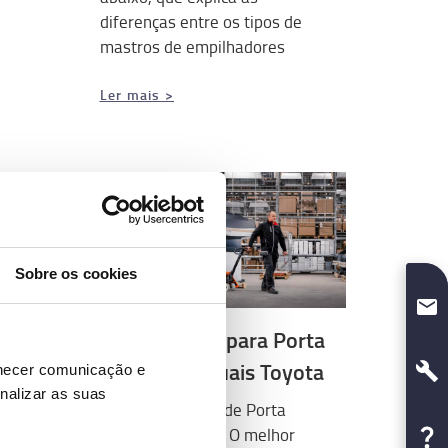
diferenças entre os tipos de
mastros de empilhadores
Ler mais >
Sobre os cookies
sem
inho
O nosso Guia para Porta
Paletes Manuais Toyota
rnecer comunicação e
nalizar as suas
Conheça a Gama de Porta
Paletes Manuais. O melhor