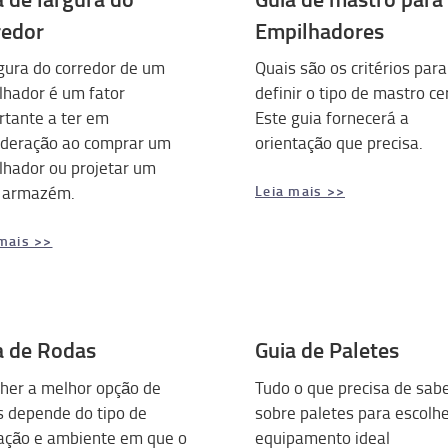
redor
Empilhadores
gura do corredor de um
Quais são os critérios para
lhador é um fator
definir o tipo de mastro ce
rtante a ter em
Este guia fornecerá a
ideração ao comprar um
orientação que precisa.
lhador ou projetar um
 armazém.
Leia mais >>
mais >>
a de Rodas
Guia de Paletes
lher a melhor opção de
Tudo o que precisa de sab
s depende do tipo de
sobre paletes para escolhe
cação e ambiente em que o
equipamento ideal