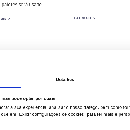
 paletes será usado.
Ler mais >
ais >
a de Compra de
Será um trator de
ilhadores Elétricos
reboque o mais
adequado?
guntas a fazer antes de
Detalhes
rar empilhadores
Verifique se as soluções 
garfos representam o cam
s, mas pode optar por quais
ideal para o seu negócio
.
ais >
horar a sua experiência, analisar o nosso tráfego, bem como fo
ique em "Exibir configurações de cookies" para ler mais e perso
Saber mais >