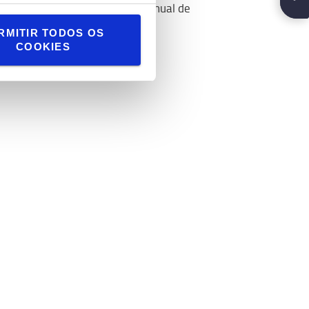
equipamento manual de
sempre!
RMITIR TODOS OS
COOKIES
Ler mais >