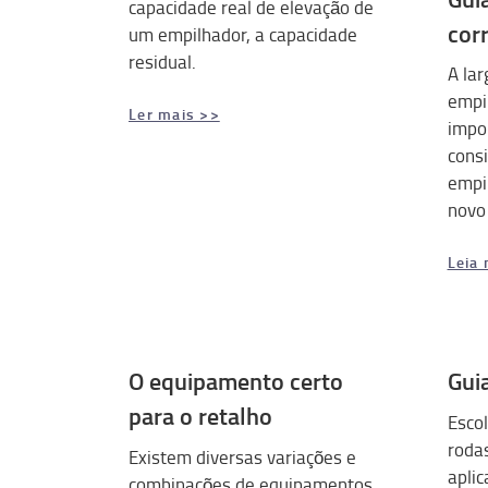
capacidade real de elevação de
cor
um empilhador, a capacidade
residual.
A lar
empi
Ler mais >>
impo
cons
empi
novo
Leia 
O equipamento certo
Gui
para o retalho
Esco
roda
Existem diversas variações e
apli
combinações de equipamentos