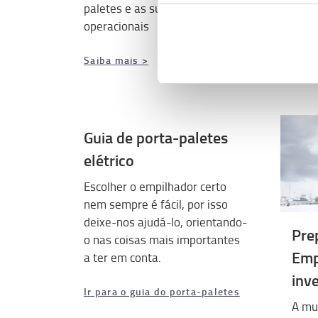
paletes e as suas vantagens
operacionais
Saiba mais >
Guia de porta-paletes
elétrico
Escolher o empilhador certo
nem sempre é fácil, por isso
deixe-nos ajudá-lo, orientando-
Pre
o nas coisas mais importantes
Emp
a ter em conta.
inv
Ir para o guia do porta-paletes
A mu