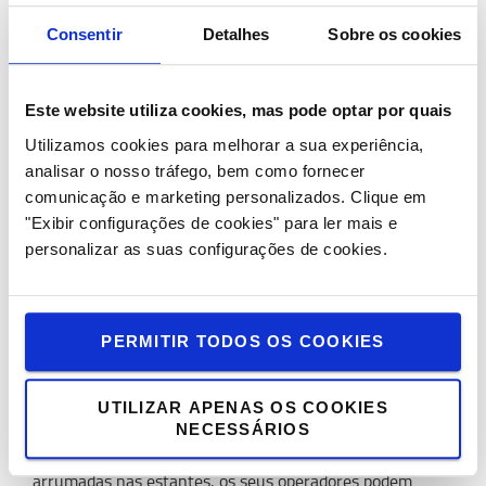
posição inclinada e apoiada torna mais fácil e seguro ver
Consentir
Detalhes
Sobre os cookies
onde empilhar exatamente as paletes.
Empilhadores retráteis para exterior
Este website utiliza cookies, mas pode optar por quais
Caso as suas operações exijam algumas aplicações de
empilhamento ao ar livre ou se efetuar des/cargas de
Utilizamos cookies para melhorar a sua experiência,
camiões pela lateral, os empilhadores retráteis também
analisar o nosso tráfego, bem como fornecer
estão disponíveis com pneus especiais para uso no
comunicação e marketing personalizados.
Clique em
exterior.
"Exibir configurações de cookies" para ler mais e
personalizar as suas configurações de cookies.
Saiba mais sobre a família de empilhadoress Toyota
aqui>
Consulte empilhadores Usados Aprovados Toyota ​​para
PERMITIR TODOS OS COOKIES
venda>
Preparadores de encomendas
UTILIZAR APENAS OS COOKIES
NECESSÁRIOS
Depois de todas as mercadorias chegadas estarem
arrumadas nas estantes, os seus operadores podem