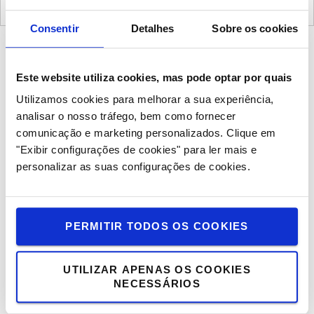
4. Sumário
Consentir
Detalhes
Sobre os cookies
Se recebeu um código promocional nosso, basta digitar o
Este website utiliza cookies, mas pode optar por quais
seu código e pressionar "Aplicar código". O preço será
Utilizamos cookies para melhorar a sua experiência,
atualizado.
analisar o nosso tráfego, bem como fornecer
Conclua o processo de checkout em quatro etapas.
comunicação e marketing personalizados.
Clique em
"Exibir configurações de cookies" para ler mais e
personalizar as suas configurações de cookies.
4º Passo. Entrega
PERMITIR TODOS OS COOKIES
UTILIZAR APENAS OS COOKIES
NECESSÁRIOS