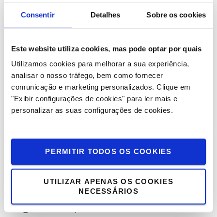
Consentir
Detalhes
Sobre os cookies
Este website utiliza cookies, mas pode optar por quais
Utilizamos cookies para melhorar a sua experiência,
analisar o nosso tráfego, bem como fornecer
CARREGADO - LISBOA
Técnico de Peças
comunicação e marketing personalizados.
Clique em
"Exibir configurações de cookies" para ler mais e
Técnico de
Estamos a recrutar para a função de
personalizar as suas configurações de cookies.
Peças
Carregado, Lisboa
para o
. Inscreve-te já,
não percas a oportunidade.
ENVIAR CANDIDATURA
PERMITIR TODOS OS COOKIES
UTILIZAR APENAS OS COOKIES
NECESSÁRIOS
Perguntas Frequentes sobre as áreas de