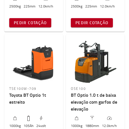
2500
kg
225
mm
12.0
km/h
2500
kg
225
mm
12.0
km/h
PEDIR COTAÇÃO
PEDIR COTAÇÃO
TSE100W-709
OSE100
Toyota BT Optio 1t
BT Optio 1.0 t de baixa
estreito
elevação com garfos de
elevação
1000
kg
105
Ah
24
volt
1000
kg
1880
mm
12.0
km/h