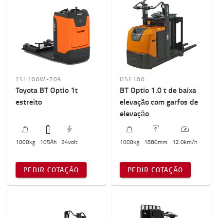
TSE100W-709
OSE100
Toyota BT Optio 1t
BT Optio 1.0 t de baixa
estreito
elevação com garfos de
elevação
1000
kg
105
Ah
24
volt
1000
kg
1880
mm
12.0
km/h
PEDIR COTAÇÃO
PEDIR COTAÇÃO