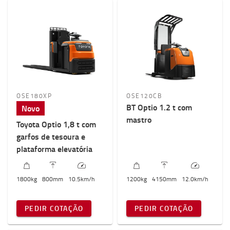
Picking nível médio e alto
Capacidade de carga
1000kg
-
2500kg
Elevação
0mm
-
4200mm
OSE180XP
OSE120CB
BT Optio 1.2 t com
Novo
Altura máxima da máquina
mastro
Toyota Optio 1,8 t com
0mm
-
1900mm
garfos de tesoura e
plataforma elevatória
1800
kg
800
mm
10.5
km/h
1200
kg
4150
mm
12.0
km/h
PEDIR COTAÇÃO
PEDIR COTAÇÃO