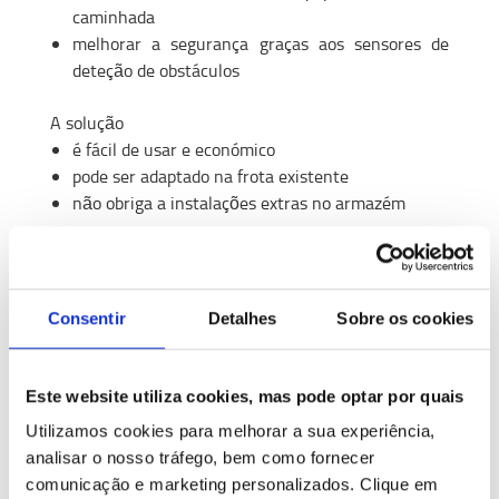
caminhada
melhorar a segurança graças aos sensores de
deteção de obstáculos
A solução
é fácil de usar e económico
pode ser adaptado na frota existente
não obriga a instalações extras no armazém
MAIS SOBRE T-MOTE
Consentir
Detalhes
Sobre os cookies
Perguntas frequentes e dicas úteis
sobre empilhadores para picking de
Este website utiliza cookies, mas pode optar por quais
produtos
Utilizamos cookies para melhorar a sua experiência,
analisar o nosso tráfego, bem como fornecer
comunicação e marketing personalizados.
Clique em