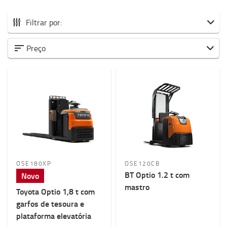
Filtrar por:
Todos os preparadores de encomendas
Preço
Picking em nível baixo
Picking nível médio e alto
Capacidade de carga
1000kg
-
2500kg
Elevação
0mm
-
11200mm
OSE180XP
OSE120CB
BT Optio 1.2 t com
Novo
Altura máxima da máquina
mastro
Toyota Optio 1,8 t com
0mm
-
2500mm
garfos de tesoura e
plataforma elevatória