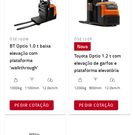
OSE100W
OSE120P
BT Optio 1.0 t baixa
Novo
elevação com
Toyota Optio 1.2 t com
plataforma
elevação de garfos e
'walkthrough'
plataforma elevatória
1000
kg
1100
mm
12.0
km/h
1200
kg
800
mm
12.0
km/h
PEDIR COTAÇÃO
PEDIR COTAÇÃO