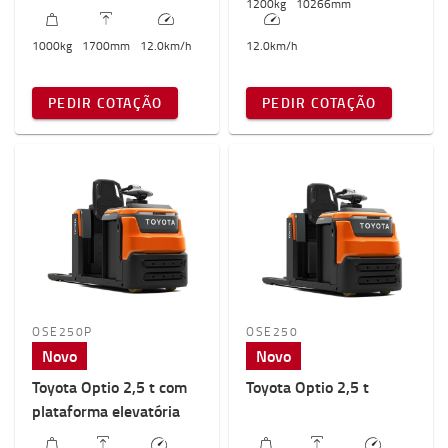
1200
kg
10266
mm
1000
kg
1700
mm
12.0
km/h
12.0
km/h
PEDIR COTAÇÃO
PEDIR COTAÇÃO
OSE250P
OSE250
Novo
Novo
Toyota Optio 2,5 t com
Toyota Optio 2,5 t
plataforma elevatória