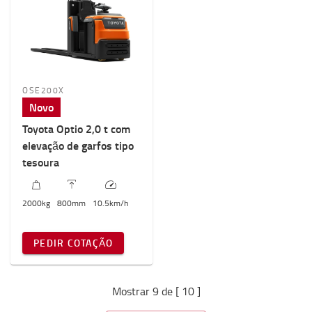
OSE200X
Novo
Toyota Optio 2,0 t com
elevação de garfos tipo
tesoura
2000
kg
800
mm
10.5
km/h
PEDIR COTAÇÃO
Mostrar 9 de [ 10 ]