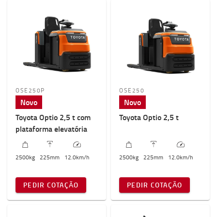
OSE250P
OSE250
Novo
Novo
Toyota Optio 2,5 t com
Toyota Optio 2,5 t
plataforma elevatória
2500
kg
225
mm
12.0
km/h
2500
kg
225
mm
12.0
km/h
PEDIR COTAÇÃO
PEDIR COTAÇÃO