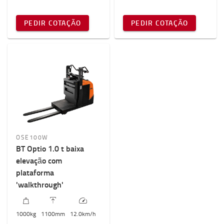
PEDIR COTAÇÃO
PEDIR COTAÇÃO
OSE100W
BT Optio 1.0 t baixa
elevação com
plataforma
'walkthrough'
1000
kg
1100
mm
12.0
km/h