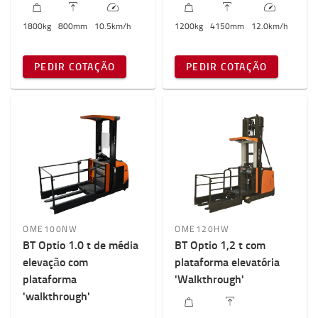
1800
kg
800
mm
10.5
km/h
1200
kg
4150
mm
12.0
km/h
PEDIR COTAÇÃO
PEDIR COTAÇÃO
OME100NW
OME120HW
BT Optio 1.0 t de média
BT Optio 1,2 t com
elevação com
plataforma elevatória
plataforma
'Walkthrough'
'walkthrough'