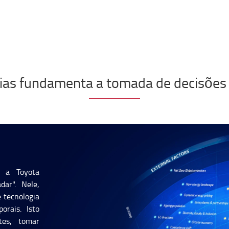
cias fundamenta a tomada de decisõe
, a Toyota
dar". Nele,
e tecnologia
orais. Isto
tes, tomar