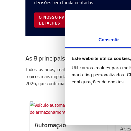
decisões bem fundamentadas.
O NOSSO RADAR DE TENDÊNCIAS COM MAI
DETALHES
Consentir
As 8 principais tendências logísticas p
Este website utiliza cookie
Utilizamos cookies para mel
Todos os anos, realizamos um inquérito aos client
marketing personalizados.
Cl
tópicos mais importantes para eles quando planeiam as
configurações de cookies.
2026, que confirmam o que já consta no nosso radar 
Seg
Automação
A seg