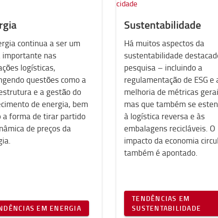
rgia
Sustentabilidade
rgia continua a ser um
Há muitos aspectos da
 importante nas
sustentabilidade destacad
ções logísticas,
pesquisa – incluindo a
ngendo questões como a
regulamentação de ESG e 
estrutura e a gestão do
melhoria de métricas gerai
ecimento de energia, bem
mas que também se este
a forma de tirar partido
à logística reversa e às
inâmica de preços da
embalagens recicláveis. O
gia.
impacto da economia circu
também é apontado.
TENDÊNCIAS EM
NDÊNCIAS EM ENERGIA
SUSTENTABILIDADE