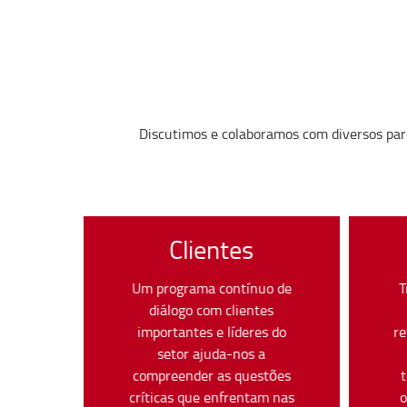
Discutimos e colaboramos com diversos parc
Clientes
Um programa contínuo de
T
diálogo com clientes
importantes e líderes do
re
setor ajuda-nos a
compreender as questões
críticas que enfrentam nas
o