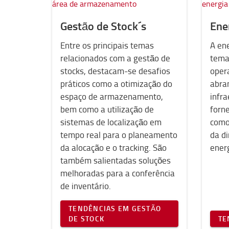
Gestão de Stock´s
Ene
Entre os principais temas
A ene
relacionados com a gestão de
tema
stocks, destacam-se desafios
opera
práticos como a otimização do
abra
espaço de armazenamento,
infra
bem como a utilização de
forn
sistemas de localização em
como 
tempo real para o planeamento
da d
da alocação e o tracking. São
ener
também salientadas soluções
melhoradas para a conferência
de inventário.
TENDÊNCIAS EM GESTÃO
DE STOCK
TE