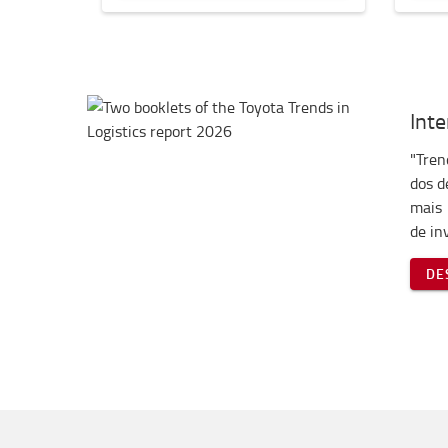
Int
"Tren
dos d
mais 
de in
DE