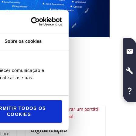
Sobre os cookies
rnecer comunicação e
ais os
nalizar as suas
ito de
RMITIR TODOS OS
COOKIES
Digitalização
r com