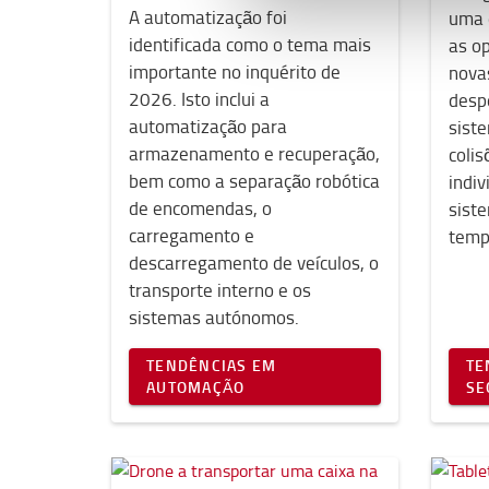
A automatização foi
uma 
identificada como o tema mais
as op
importante no inquérito de
nova
2026. Isto inclui a
despe
automatização para
sist
armazenamento e recuperação,
colis
bem como a separação robótica
indiv
de encomendas, o
sist
carregamento e
tempo
descarregamento de veículos, o
transporte interno e os
sistemas autónomos.
TENDÊNCIAS EM
TE
AUTOMAÇÃO
SE