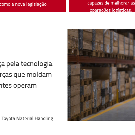
capazes de melhorar a
como a nova legislação.
operações logísticas.
a pela tecnologia.
orças que moldam
entes operam
”
a Toyota Material Handling