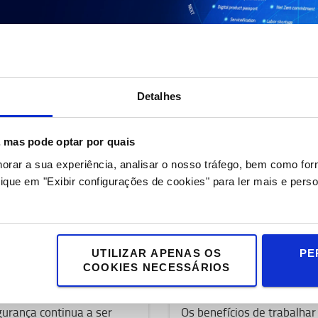
S
Detalhes
ara 2026: estão no seu radar?
s, mas pode optar por quais
horar a sua experiência, analisar o nosso tráfego, bem como fo
es (o Programa de Influenciadores Logiconomi) para perceber qu
ique em "Exibir configurações de cookies" para ler mais e perso
 suas operações logísticas. Eis os principais resultados do inquér
de tendências.
UTILIZAR APENAS OS
PE
COOKIES NECESSÁRIOS
urança
Inteligência Artificial
urança continua a ser
Os benefícios de trabalha