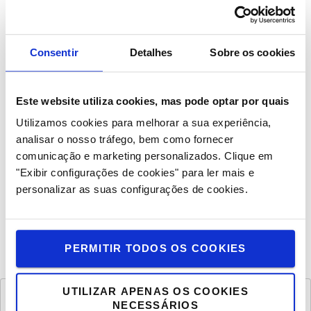
concretas nas operações logísticas. Impactam a forma
como as mercadorias são armazenadas e movimentadas,
como a visibilidade e a resiliência são estruturadas, como
Consentir
Detalhes
Sobre os cookies
a energia é utilizada e como as pessoas podem trabalhar
de forma mais segura e eficiente em ambientes
logísticos.
Este website utiliza cookies, mas pode optar por quais
Utilizamos cookies para melhorar a sua experiência,
É neste contexto que as tendências logísticas ganham
analisar o nosso tráfego, bem como fornecer
forma. Não como conceitos abstratos, mas
comunicação e marketing personalizados.
Clique em
respostas práticas aos desafios
como
e às expectativas
"Exibir configurações de cookies" para ler mais e
enfrentados pelas organizações em toda a cadeia de
personalizar as suas configurações de cookies.
abastecimento. Estas são as evoluções que estão no
nosso radar.
PERMITIR TODOS OS COOKIES
Toyota Radar de Tendências FAQ
UTILIZAR APENAS OS COOKIES
O que significam os termos "Fatores externos" no
NECESSÁRIOS