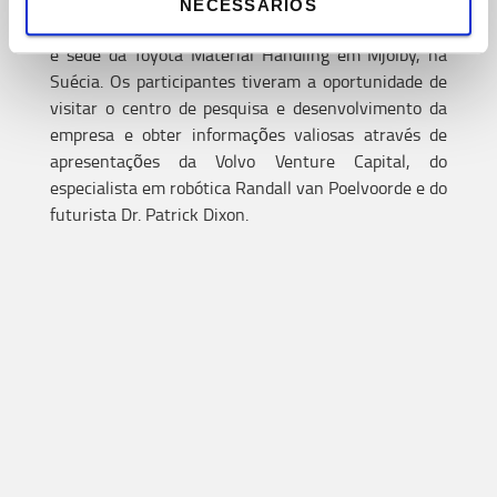
NECESSÁRIOS
O primeiro Fórum
Logiconomi
foi realizado na fábrica
e sede da Toyota Material Handling em
Mjölby
, na
Suécia. Os
participante
s tiveram a oportunidade de
visitar o centro de pesquisa e desenvolvimento da
empresa e obter informações valiosas através de
apresentações da Volvo Venture Capital, do
especialista em robótica Randall van
Poelvoorde
e do
futurista Dr. Patrick
Dixon
.