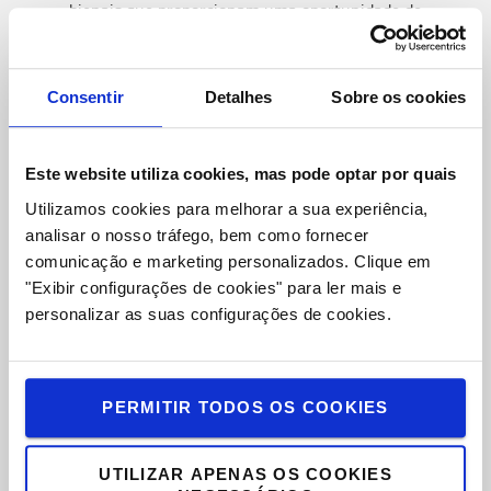
bienais que proporcionam uma oportunidade de
encontro fundamental para os profissionais de
logística ouvirem os líderes do sector, apresentando
as principais tendências e tecnologias. Permitem
Consentir
Detalhes
Sobre os cookies
também o debate e a realização de workshops sobre
temas-chave. Normalmente, acolhem mais de 500
convidad
os e realizam-se em diferentes locais da
Este website utiliza cookies, mas pode optar por quais
Europa, sendo conduzidos em inglês.
Utilizamos cookies para melhorar a sua experiência,
analisar o nosso tráfego, bem como fornecer
comunicação e marketing personalizados.
Clique em
"Exibir configurações de cookies" para ler mais e
personalizar as suas configurações de cookies.
PERMITIR TODOS OS COOKIES
Tudo começou em
Mjölby
, Suécia, janeiro
de 2018
UTILIZAR APENAS OS COOKIES