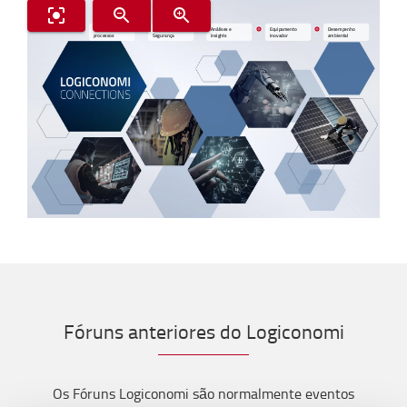
Otimização de
Saúde e
Análises e
Equipamento
Desempenho
processos
Segurança
insights
inovador
ambiental
Fóruns anteriores do Logiconomi
Os Fóruns
Logiconomi
são normalmente eventos