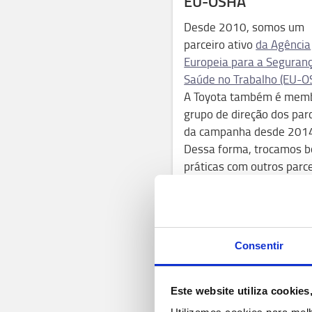
EU-OSHA
Desde 2010, somos um
parceiro ativo
da Agência
Europeia para a Seguran
Saúde no Trabalho (EU-O
A Toyota também é mem
grupo de direção dos par
da campanha desde 201
Dessa forma, trocamos 
práticas com outros parc
da EU-OSHA e temos um
profundo conhecimento 
a segurança dos funcioná
dos clientes envolve, be
Consentir
de como e quando os aci
ocorrem.
Este website utiliza cookie