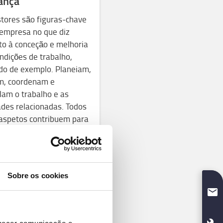
rança
tores são figuras-chave
empresa no que diz
to à conceção e melhoria
ndições de trabalho,
do de exemplo. Planeiam,
am, coordenam e
lam o trabalho e as
ades relacionadas. Todos
aspetos contribuem para
inar o nível de saúde e
nça no trabalho. Os
 líderes dão o exemplo,
ambém comparamos o
Sobre os cookies
 desempenho com o de
 empresas para garantir
stamos sempre a par das
legislações e tendências.