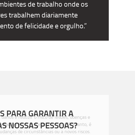
ambientes de trabalho onde os
es trabalhem diariamente
to de felicidade e orgulho.”
S PARA GARANTIR A
 danos e reduzir o risco de lesões, doenças e
S NOSSAS PESSOAS?
trabalho
é um processo contínuo. Portanto, é
udanças de circunstâncias ou a novos riscos.