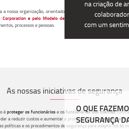
na criação de 
 a nossa organização, orientado
colaborador
s Corporation e pelo Modelo de
com um sentimen
mentos, processos e pessoas.
As nossas iniciativas de segurança
O QUE FAZEMO
proteger os funcionários
funcionários dos clientes
ho é
e os
contra
SEGURANÇA DA
segurança no 
dar a reduzir custos e aumentar a produtividade. A
as políticas e os procedimentos de segurança para adaptá-los às m