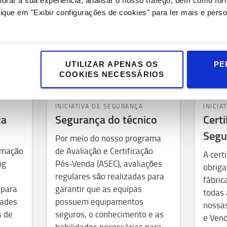
horar a sua experiência, analisar o nosso tráfego, bem como fo
ique em "Exibir configurações de cookies" para ler mais e perso
UTILIZAR APENAS OS
PE
COOKIES NECESSÁRIOS
INICIATIVA DE SEGURANÇA
INICIA
ca
Segurança do técnico
Certi
Segu
Por meio do nosso programa
rmação
de Avaliação e Certificação
A cert
ng
Pós-Venda (ASEC), avaliações
obriga
regulares são realizadas para
fábri
 para
garantir que as equipas
todas 
dades
possuem equipamentos
nossa
s de
seguros, o conhecimento e as
e Ven
habilidades necessárias para