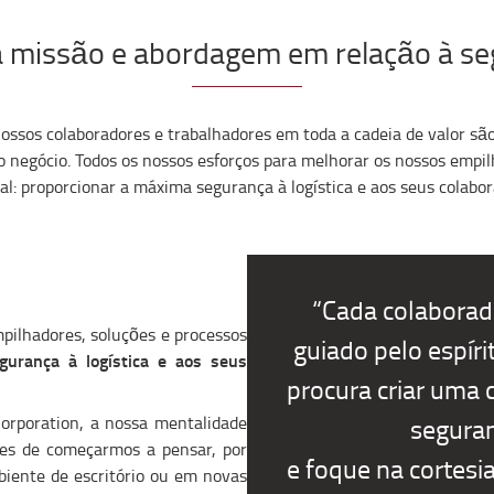
 missão e abordagem em relação à s
ossos colaboradores e trabalhadores em toda a cadeia de valor sã
 negócio. Todos os nossos esforços para melhorar os nossos empi
pal: proporcionar a máxima segurança à logística e aos seus colabor
“Cada colaborad
pilhadores, soluções e processos
guiado pelo espíri
gurança à logística e aos seus
procura criar uma c
orporation, a nossa mentalidade
seguran
es de começarmos a pensar, por
e foque na cortes
iente de escritório ou em novas