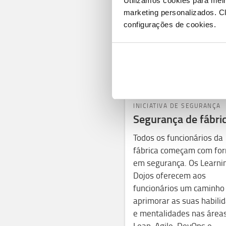
Utilizamos cookies para mel
marketing personalizados.
Cl
configurações de cookies.
INICIATIVA DE SEGURANÇA
Segurança de fábri
Todos os funcionários da
fábrica começam com fo
em segurança. Os Learni
Dojos oferecem aos
funcionários um caminho
aprimorar as suas habili
e mentalidades nas área
Lean, Agile, DevOps e