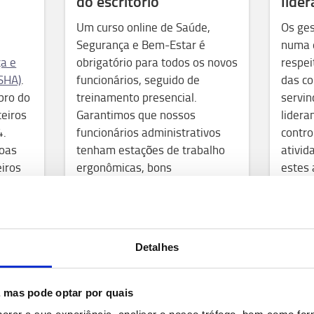
do escritório
lide
Um curso online de Saúde,
Os ges
Segurança e Bem-Estar é
numa 
ça e
obrigatório para todos os novos
respei
SHA)
.
funcionários, seguido de
das co
bro do
treinamento presencial.
servin
ceiros
Garantimos que nossos
lider
4.
funcionários administrativos
contro
boas
tenham estações de trabalho
ativid
eiros
ergonômicas, bons
estes 
equipamentos de escritório e
determ
do que
que façam as pausas
segura
rios e
necessárias, exercendo seu
nossos
m como
direito de se desconectar do
mas t
Detalhes
dentes
trabalho.
nosso
outras
que e
s, mas pode optar por quais
novas 