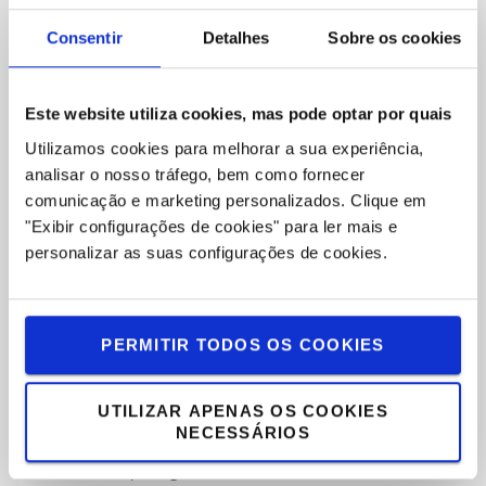
redução de velocidade nas curvas
Consentir
Detalhes
Sobre os cookies
Sistema de energia Toyota AC2
Toyota OPS (Sensor de Presença do Operador)
Banco em vinil (Grammer MSG20)
Este website utiliza cookies, mas pode optar por quais
Mastro de ampla visibilidade (V 3270 mm)
Garfos longos (Comprimento: 800 mm)
Utilizamos cookies para melhorar a sua experiência,
Bastidor (Comprimento: 920 mm)
analisar o nosso tráfego, bem como fornecer
Válvula de 3 vias
comunicação e marketing personalizados.
Clique em
Alavancas do lado do operador com interruptor de direção
"Exibir configurações de cookies" para ler mais e
Descida de garfos sem impacto
personalizar as suas configurações de cookies.
Pneus maciços com perfil pneumático
Direção totalmente hidráulica
Display multifunções
PERMITIR TODOS OS COOKIES
Inclinação da coluna de direção com memória
Botão de emergência
UTILIZAR APENAS OS COOKIES
Como todos os empilhadores Toyota, os empilhadores
NECESSÁRIOS
elétricos Traigo24 são construídos de acordo com o Sistema
de Produção Toyota, garantindo os mais elevados níveis de