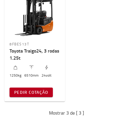
Altura máxima da máquina
2000mm
-
2100mm
8FBES13T
Toyota Traigo24, 3 rodas
1.25t
1250
kg
6510
mm
24
volt
PEDIR COTAÇÃO
Mostrar 3 de [ 3 ]