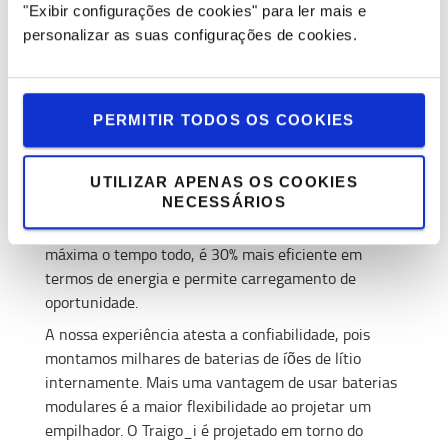
"Exibir configurações de cookies" para ler mais e
Manter o desempenho com as
personalizar as suas configurações de cookies.
nossas soluções de energia
A nossa gama completa de empilhadores elétricos
PERMITIR TODOS OS COOKIES
vem com uma escolha de soluções de energia para
atender à sua operação e preferências: baterias de
chumbo-ácido ou iões de lítio.
UTILIZAR APENAS OS COOKIES
NECESSÁRIOS
A tecnologia de bateria de íões de lítio
se tornou
uma fonte de energia popular, pois fornece potência
máxima o tempo todo, é 30% mais eficiente em
termos de energia e permite carregamento de
oportunidade.
A nossa experiência atesta a confiabilidade, pois
montamos milhares de baterias de íões de lítio
internamente. Mais uma vantagem de usar baterias
modulares é a maior flexibilidade ao projetar um
empilhador. O Traigo_i é projetado em torno do