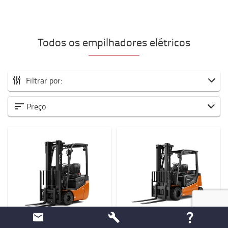
Todos os empilhadores elétricos
Filtrar por:
Todos os empilhadores elétricos
Preço
0 a 1500 kg
1500 a 2000 kg
2000 a 5000 kg
6000 a 8000 kg
Tipo de atividade
Produção
(34)
Armazéns
(34)
8FBES10T
9FBM30T