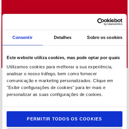
Saúde e Segurança
Todos os nossos esforços para melhorar os
Consentir
Detalhes
Sobre os cookies
nossos empilhadores, soluções e processos
têm um foco principal: proporcionar a máxima
segurança à logística e aos seus
Este website utiliza cookies, mas pode optar por quais
colaboradores.
Utilizamos cookies para melhorar a sua experiência,
A nossa visão de segurança
analisar o nosso tráfego, bem como fornecer
comunicação e marketing personalizados.
Clique em
Os nossos compromissos estratégicos de
"Exibir configurações de cookies" para ler mais e
sustentabilidade
personalizar as suas configurações de cookies.
princípios ambientais
sociais e de
Integramos os
,
governaça (ESG)
nas nossas operações diárias e cultura.
Com base na análise dos dados atuais, nas perceções do
PERMITIR TODOS OS COOKIES
conselho de administração e nas exigências das partes