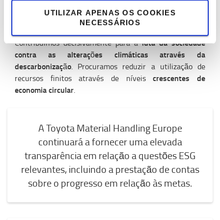
interessadas, definimos objetivos claros para o valor e a
UTILIZAR APENAS OS COOKIES
conformidade a longo prazo, com ênfase específica na
NECESSÁRIOS
ação climática e na equidade social.
luta da sociedade
Contribuímos decisivamente para a
contra as alterações climáticas através da
descarbonização
. Procuramos reduzir a utilização de
crescentes de
recursos finitos através de níveis
economia circular
.
A Toyota Material Handling Europe
continuará a fornecer uma elevada
transparência em relação a questões ESG
relevantes, incluindo a prestação de contas
sobre o progresso em relação às metas.