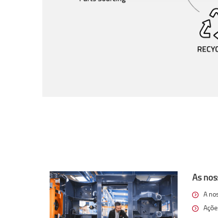
As nos
A no
Açõe