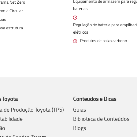
Equipamento de armazém para regu
rama Net Zero
baterias
omia Circular
oas
Regulação de bateria para empilha
ssa estrutura
elétricos
Produtos de baixo carbono
s Toyota
Conteúdos e Dicas
a de Produção Toyota (TPS)
Guias
tabilidade
Biblioteca de Conteúdos
ão
Blogs