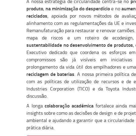
pr
A nossa estratégia de circularidade centra-se no
produto
na minimização do desperdício
aument
,
e no
reciclados
, apoiada por novos métodos de avaliaç
alinhamento com as regulamentações da UE e inves
Remanufaturação para restaurar e renovar camiões
mapa de riscos e um roteiro de ecodesig
sustentabilidade no desenvolvimento de produtos
,
Executivo dedicado que coordena os esforços em
compromissos são já visíveis em iniciativas 
prolongamento da vida útil dos empilhadores e uma
reciclagem de baterias
. A nossa primeira política d
com as políticas de utilização de recursos e de 
Industries Corporation (TICO) e da Toyota Indust
discussão.
colaboração académica
A longa
fortalece ainda mai
insights sobre como as decisões de design e de proj
ambiental e ajudando a garantir que a circularidade 
prática diária.