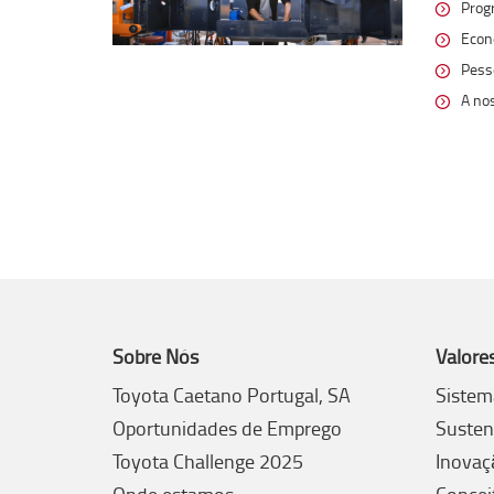
Prog
Econ
Pess
A no
Sobre Nós
Valore
Toyota Caetano Portugal, SA
Sistem
Oportunidades de Emprego
Susten
Toyota Challenge 2025
Inovaç