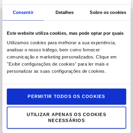
Consentir
Detalhes
Sobre os cookies
Sobre Nós
Este website utiliza cookies, mas pode optar por quais
Toyota Caetano Portugal, SA
Utilizamos cookies para melhorar a sua experiência,
analisar o nosso tráfego, bem como fornecer
Oportunidades de Emprego
comunicação e marketing personalizados.
Clique em
Toyota Challenge 2025
"Exibir configurações de cookies" para ler mais e
personalizar as suas configurações de cookies.
Onde estamos
Porquê escolher Toyota
PERMITIR TODOS OS COOKIES
Valores Toyota
UTILIZAR APENAS OS COOKIES
Sistema de Produção Toyota (TPS)
NECESSÁRIOS
Sustentabilidade