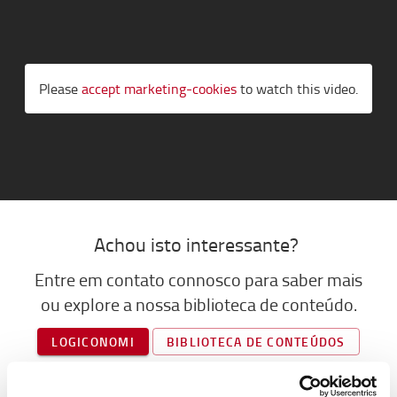
Please
accept marketing-cookies
to watch this video.
A
chou is
t
o interessante?
Entre em contato con
n
osco para saber mais
ou explore
a
nossa biblioteca de conteúdo.
LOGICONOMI
BIBLIOTECA DE CONTEÚDOS