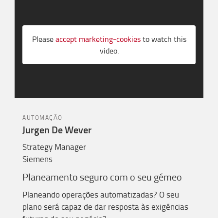
Please
accept marketing-cookies
to watch this
video.
AUTOMAÇÃO
Jurgen De Wever
Strategy Manager
Siemens
Plane
amento
seguro com
o
seu g
é
meo
Planeando operações automatizadas? O seu
plano será capaz de dar resposta às exigências