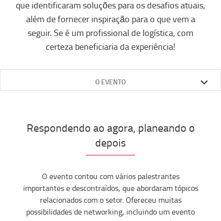
que identificaram soluções para os desafios atuais,
além de fornecer inspiração para o que vem a
seguir. Se é um profissional de logística, com
certeza beneficiaria da experiência!
O EVENTO
Respondendo ao agora, planeando o
depois
O evento
co
nt
ou
com
vários palestrantes
importantes e d
escontraí
dos,
que abordaram
tópicos
relacionados
com
o setor. Oferec
eu
muit
as
possibilidades de
networking
, incluindo um evento