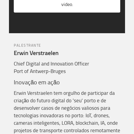
video.
PALESTRANTE
Erwin Verstraelen
Chief Digital and Innovation Officer
Port of Antwerp-Bruges
Inovação em ação
Erwin
Verstraelen
tem orgulho de participar da
criação do futuro digital d
o
'seu' porto e de
desenvolver casos de negócios valiosos para
tecnologias inovadoras no porto:
IoT
,
drones
,
c
a
m
e
ras
inteligentes, LORA, blockchain, IA, onde
projetos
de transporte controlados remotamente