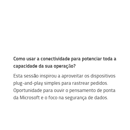
Como usar a conectividade para
potenci
ar toda a
capacidade d
a
sua operação?
Esta sessão inspir
ou
a aproveitar os dispositivos
plug
-
and
-play simples para rastrear
pedidos
.
O
portunidade
para
ouvir o pensamento de ponta
da Microsoft e o foco na segurança de dados.