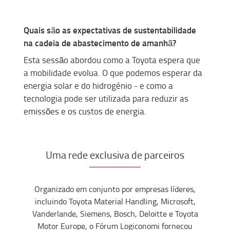
Quais são as expectativas de sustentabilidade
na cadeia de
abastecimento
de amanhã?
Esta sessão abord
ou
como a Toyota espera que
a mobilidade evolua. O que podemos esperar da
energia solar e do hidrog
é
nio - e como a
tecnologia pode ser
uti
l
i
z
a
da
para reduzir as
emissões e os custos de energia
.
Uma rede exclusiva de parceiros
Organizado em conjunto por empresas líderes,
incluindo Toyota Material Handling, Microsoft,
Vanderlande
, Siemens, Bosch,
Deloitte
e Toyota
Motor
Europe
, o Fórum
Logiconomi
fornec
ou