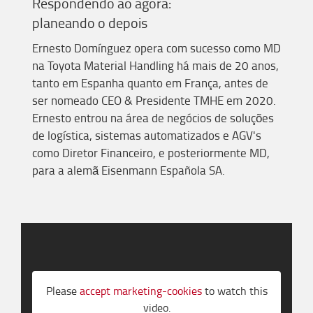
Respondendo
ao
agora:
p
lane
ando
o
depois
Ernesto Domínguez oper
a
com sucesso como MD
na Toyota Material Handling há mais de 20 anos,
tanto
em
Espanha quanto
em
França, antes de
ser nomeado CEO & Presidente TMHE em 2020.
Ernesto entrou na área de negócios de soluções
de logística, sistemas automatizados e
AGV's
como Diretor Financeiro, e posteriormente MD,
para a alemã
Eisenmann
Española
SA.
Please
accept marketing-cookies
to watch this
video.