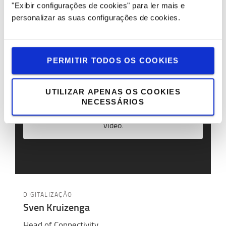
dispositivos
plug
-
and
-play simples para rastrear
"Exibir configurações de cookies" para ler mais e
encomendas
. Aproveite a oportunidade de ouvir o
personalizar as suas configurações de cookies.
pensamento de ponta da Microsoft e o foco na
segurança de dados.
PERMITIR TODOS OS COOKIES
UTILIZAR APENAS OS COOKIES
NECESSÁRIOS
Please
accept marketing-cookies
to watch this
video.
DIGITALIZAÇÃO
Sven Kruizenga
Head of Connectivity