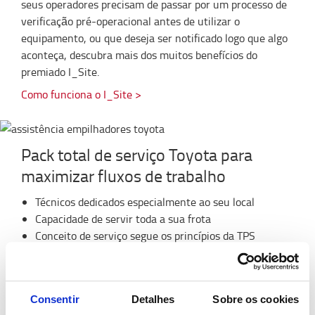
seus operadores precisam de passar por um processo de
verificação pré-operacional antes de utilizar o
equipamento, ou que deseja ser notificado logo que algo
aconteça, descubra mais dos muitos benefícios do
premiado I_Site.
Como funciona o I_Site >
Pack total de serviço Toyota para
maximizar fluxos de trabalho
Técnicos dedicados especialmente ao seu local
Capacidade de servir toda a sua frota
Conceito de serviço segue os princípios da TPS
Minimiza tempo de inatividade, riscos e custos.
Maximizando a segurança de forma a puder focar-se no
Consentir
Detalhes
Sobre os cookies
seu negócio. Como a satisfação dos seus clientes é a