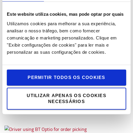
nossa prioridade número 1, nós podemos otimizar as
suas operações de forma a preencher as suas
Este website utiliza cookies, mas pode optar por quais
expetativas, tal como, estar presentes sempre que
necessitar.
Utilizamos cookies para melhorar a sua experiência,
analisar o nosso tráfego, bem como fornecer
Mais sobre o Serviço Toyota >
comunicação e marketing personalizados.
Clique em
"Exibir configurações de cookies" para ler mais e
personalizar as suas configurações de cookies.
Pequenas Empresas
Orgulhamo-nos por sermos a principal escolha dos
PERMITIR TODOS OS COOKIES
pequenos negócios. Fique a conhecer o que a Toyota
pode fazer por si, que trabalha numa pequena
empresa.
UTILIZAR APENAS OS COOKIES
NECESSÁRIOS
Saiba mais >