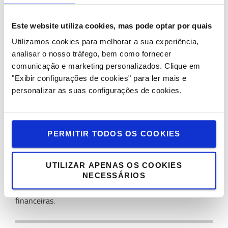
eficientes, seguras e económicas.
Este website utiliza cookies, mas pode optar por quais
Manutenção Sem Preocupações
Utilizamos cookies para melhorar a sua experiência,
A manutenção dos empilhadores alugados é
analisar o nosso tráfego, bem como fornecer
responsabilidade da Toyota, eliminando o custo adicional
comunicação e marketing personalizados.
Clique em
de reparações e garantindo que os equipamentos
"Exibir configurações de cookies" para ler mais e
estejam sempre em perfeito estado, minimizando
personalizar as suas configurações de cookies.
paragens inesperadas.
Soluções rapidamente acessíveis a todos
PERMITIR TODOS OS COOKIES
Tanto os
empilhadores usados
como os
equipamentos de
aluguer de curto prazo da Toyota
são soluções eficazes e
acessíveis. A marca oferece qualidade, economia e
UTILIZAR APENAS OS COOKIES
flexibilidade, permitindo às empresas adaptar-se
NECESSÁRIOS
rapidamente às suas necessidades operacionais e
financeiras.