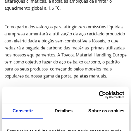
alterações climáticas, e apoia as ambições de limitar o
aquecimento global a 1,5 °C.
Como parte dos esforços para atingir zero emissões líquidas,
a empresa aumentará a utilização de aço reciclado produzido
com eletricidade e biogás sem combustíveis fósseis, o que
reduzirá a pegada de carbono das matérias-primas utilizadas
nos nossos equipamentos. A Toyota Material Handling Europe
tem como objetivo fazer do aço de baixo carbono, o padrão
para os seus produtos, começando pelos modelos mais
populares da nossa gama de porta-paletes manuais.
A cooperação com a
SSAB
garante que a Toyota Material
Handling Europe pode reduzir a pegada de carbono das
matérias-primas utilizadas nos seus produtos. A Toyota
Consentir
Detalhes
Sobre os cookies
Material Handling Europe é a primeira empresa do setor a
incluir aço reciclado de baixo carbono como padrão numa
família de produtos, começando pelos modelos mais