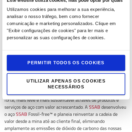
Este website utiliza cookies, mas pode optar por quais
populares de porta-paletes manuais.
Utilizamos cookies para melhorar a sua experiência,
analisar o nosso tráfego, bem como fornecer
comunicação e marketing personalizados.
Clique em
O material nos garfos e na estrutura do produto de alto
"Exibir configurações de cookies" para ler mais e
volume LHM230 será substituído pelo SSAB Zero™, que tem
personalizar as suas configurações de cookies.
uma redução de 77% de CO2 em comparação com o aço à
base de minério de ferro, considerando toda a cadeia de valor.
Esta iniciativa é um passo importante para reduzir as
emissões e contribui para as metas ‘net zero’ da Toyota
PERMITIR TODOS OS COOKIES
Material Handling Europe, até ao ano fiscal de 2041.
UTILIZAR APENAS OS COOKIES
(*)
SSAB
é uma empresa siderúrgica com sede nos Países
NECESSÁRIOS
Nórdicos e nos Estados Unidos que constrói um mundo mais
forte, mais leve e mais sustentável através de produtos e
serviços de aço com valor acrescentado. A
SSAB
desenvolveu
o aço
SSAB
Fossil-free™ e planeia reinventar a cadeia de
valor desde a mina até ao cliente final, eliminando
amplamente as emissões de dióxido de carbono das nossas