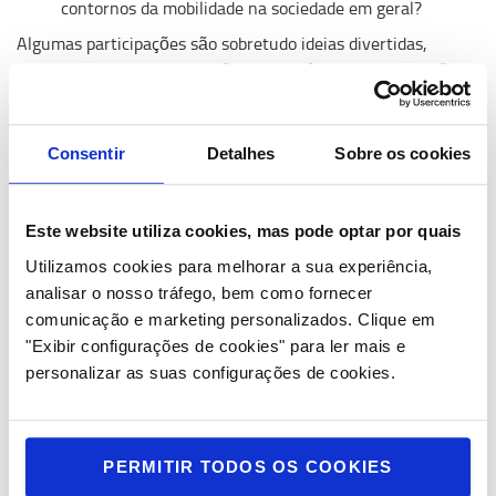
contornos da mobilidade na sociedade em geral?
Algumas participações são sobretudo ideias divertidas,
enquanto outras contribuições se aprofundam em questões
sociais, para descoberta e reflexão dos visitantes. Mais de
900 pessoas de mais de 50 países, mostraram interesse no
concurso. 160 submeteram o seu conceito de design com
Consentir
Detalhes
Sobre os cookies
alguns projetos a revelarem-se “de grande qualidade", explica
Magnus Oliveira Andersson, Diretor de Design da Toyota
Material Handling Europe, "Isto significou que o júri teve de
Este website utiliza cookies, mas pode optar por quais
fazer um grande esforço antes de selecionar 10 finalistas em
Utilizamos cookies para melhorar a sua experiência,
três categorias: interface do utilizador, design de produto e
analisar o nosso tráfego, bem como fornecer
design de inovação de negócio".
comunicação e marketing personalizados.
Clique em
O concurso está a decorrer há dez anos e de uma pequena
"Exibir configurações de cookies" para ler mais e
iniciativa sueca local, cresceu para um concurso global que
personalizar as suas configurações de cookies.
inspira futuros designers em todo o mundo. Os extensos
esforços de colaboração com faculdades de design,
estudantes e parceiros são essenciais para o crescimento
PERMITIR TODOS OS COOKIES
contínuo da empresa e para compreender o que o mundo e os