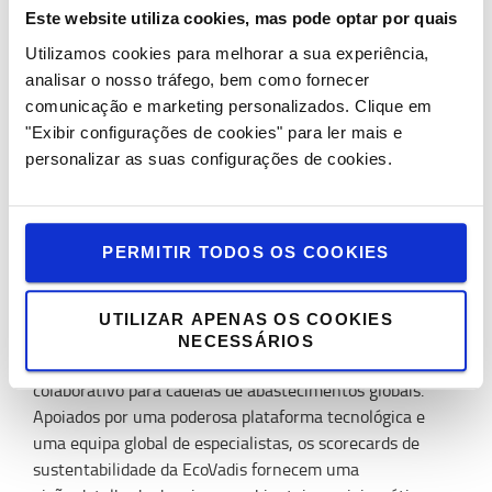
negócios a empresas de todas as dimensões, em mais de
Este website utiliza cookies, mas pode optar por quais
30 países europeus, com uma gama completa de
Utilizamos cookies para melhorar a sua experiência,
empilhadores contrabalançados, equipamentos de
analisar o nosso tráfego, bem como fornecer
armazém, serviços, inovações e soluções de valor
comunicação e marketing personalizados.
Clique em
acrescentado. Mais de 95% dos equipamentos são
"Exibir configurações de cookies" para ler mais e
produzidos nas fábricas, na Suécia, França e Itália - de
personalizar as suas configurações de cookies.
acordo com os padrões de qualidade do Sistema
de Produção Toyota (TPS).
Sobre a EcoVadis
PERMITIR TODOS OS COOKIES
EcoVadis é o fornecedor mais confiável a nível mundial,
em termos de classificações de
UTILIZAR APENAS OS COOKIES
sustentabilidade nos negócios, inteligência e
NECESSÁRIOS
ferramentas de melhoria de desempenho
colaborativo para cadeias de abastecimentos globais.
Apoiados por uma poderosa plataforma tecnológica e
uma equipa global de especialistas, os scorecards de
sustentabilidade da EcoVadis fornecem uma