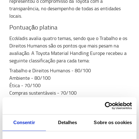
representou o compromisso da Toyota com a
transparência, no desempenho de todas as entidades
locais.
Pontuação platina
EcoVadis avalia quatro temas, sendo que o Trabalho e os
Direitos Humanos são os pontos que mais pesam na
avaliação. A Toyota Material Handling Europe recebeu a
seguinte classificação para cada tema:
Trabalho e Direitos Humanos - 80/100
Ambiente - 80/100
Ética - 70/100
Compras sustentáveis - 70/100
Sobre a Toyota Material Handling Europe
A Toyota Material Handling Europe é a sede europeia da
Toyota Material Handling Group, que faz parte da Toyota
Consentir
Detalhes
Sobre os cookies
Industries Corporation - líder mundial em equipamentos
de movimentação de cargas. Oferece soluções de