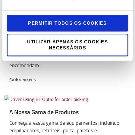
PERMITIR TODOS OS COOKIES
Sistema de Produção Toyota
UTILIZAR APENAS OS COOKIES
Aplicamos a produção lean às nossas linhas de
NECESSÁRIOS
produção, de acordo com um "pull system", o que
significa que apenas produzimos o que nos
encomendam.
Saiba mais >
A Nossa Gama de Produtos
Conheça a vasta gama de equipamentos, incluindo
empilhadores, retráteis, porta-paletes e