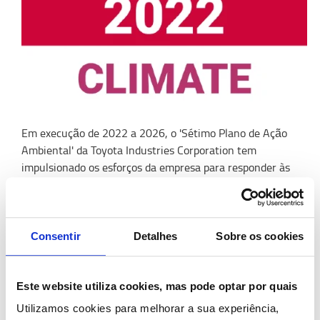
Em execução de 2022 a 2026, o 'Sétimo Plano de Ação
Ambiental' da Toyota Industries Corporation tem
impulsionado os esforços da empresa para responder às
mudanças climáticas. As suas prioridades incluem
reduzir o impacto ambiental dos produtos, responder
estrategicamente aos riscos e oportunidades das
mudanças climáticas, bem como divulgar dados
Consentir
Detalhes
Sobre os cookies
ambientais de forma transparente por meio de
verificação por terceiros.
Este website utiliza cookies, mas pode optar por quais
A Toyota Industries Corporation deseja estabelecer uma
Utilizamos cookies para melhorar a sua experiência,
sociedade com zero carbono e continuará a estabelecer