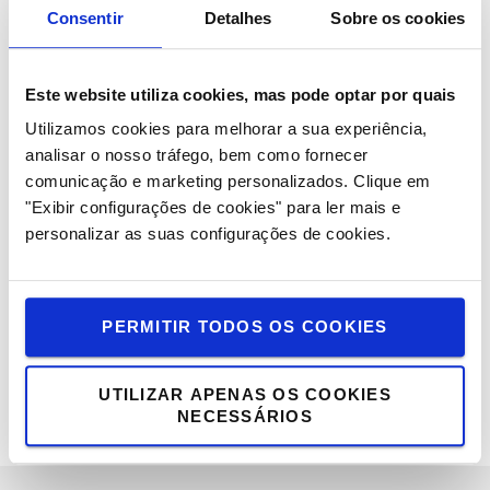
superior a 56Kw, entrou em vigor, no início de 2020. O
Consentir
Detalhes
Sobre os cookies
objetivo do Stage V é reduzir as emissões produzidas
pelos motores de combustão, baixando o limite dos níveis
de escape dos motores diesel e gas/gasolina (GPL).
Este website utiliza cookies, mas pode optar por quais
Utilizamos cookies para melhorar a sua experiência,
O que eu tenho que saber como cliente?
analisar o nosso tráfego, bem como fornecer
Garantimos que os nossos motores cumprem largamente
comunicação e marketing personalizados.
Clique em
o regulamento de emissões, oferecendo-lhe, como
"Exibir configurações de cookies" para ler mais e
sempre, a melhor qualidade e desempenho Toyota, com o
personalizar as suas configurações de cookies.
menor impacto no custo total de propriedade (TCO). A
Toyota Material Handling continua a trabalhar com
motores industriais Toyota que oferecem todas as
PERMITIR TODOS OS COOKIES
vantagens em termos de durabilidade, disponibilidade de
peças, facilidade de manutenção e muito mais.
UTILIZAR APENAS OS COOKIES
NECESSÁRIOS