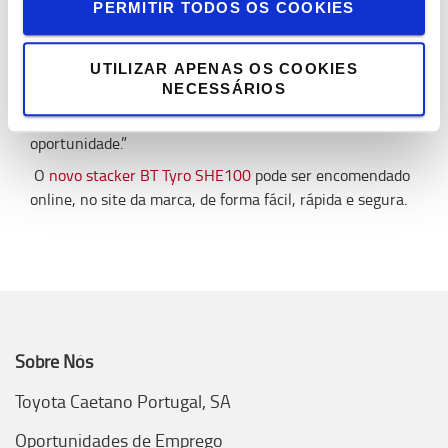
PERMITIR TODOS OS COOKIES
características do equipamento e adequação à aplicação.
Também vemos um crescimento da procura de modelos
semelhantes nos canais online e estamos seguros que
UTILIZAR APENAS OS COOKIES
NECESSÁRIOS
este equipamento, por ser um produto simples e
económico, está diretamente em linha com essa
oportunidade.”
O
novo stacker BT Tyro SHE100
pode ser encomendado
online, no site da marca, de forma fácil, rápida e segura.
Sobre Nós
Toyota Caetano Portugal, SA
Oportunidades de Emprego