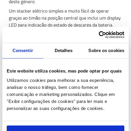
deste género.
Um stacker elétrico simples e muito fácil de operar
graças ao timão na posição central que inclui um display
LED para indicação do estado de descarga da bateria.
Esta informação, facilmente visível pelo operador,
informa-o de quando precisa colocar a bateria à carga.
Uma operação que também não traz complexidade
Consentir
Detalhes
Sobre os cookies
nenhuma, já que o
BT Tyro SHE100
está equipado com
uma bateria de iões de lítio de 60Ah e um carregador
integrado de 25A que permitem carregar a bateria em
Este website utiliza cookies, mas pode optar por quais
qualquer tomada, em apenas 2,5 horas.
Utilizamos cookies para melhorar a sua experiência,
analisar o nosso tráfego, bem como fornecer
A empresa está confiante de ter um produto de
comunicação e marketing personalizados.
Clique em
sucesso:
"Exibir configurações de cookies" para ler mais e
“Temos assistido a um crescimento de mercado no
personalizar as suas configurações de cookies.
segmento de equipamentos de armazém pedestres para
operações de empilhamento. Este novo lançamento é
uma oferta forte, com um produto líder em termos de