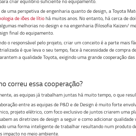
para criar equilíbrio suficiente no equipamento.
 de uma perspetiva de engenharia quanto de design, a Toyota Mate
ologia de iões de lítio
há muitos anos. No entanto, há cerca de doi
algumas melhorias no design e na engenharia (filosofia Kaizen/ me
sign final do equipamento.
do o responsável pelo projeto, criar um conceito é a parte mais 
trializada é que leva o seu tempo, face à necessidade de compra 
arantem a qualidade Toyota, exigindo uma grande cooperação das 
o correu essa cooperação?
mente, as equipas já trabalham juntas há muito tempo, o que resu
aboração entre as equipas de P&D e de Design é muito forte envol
ico, projeto elétrico, com foco exclusivo de juntos criarem uma p
abem as diretrizes de design a seguir e como adicionar qualidade 
ado uma forma inteligente de trabalhar resultando num produto
 impacto no meio ambiente.