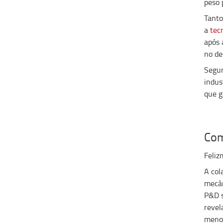
peso 
Tanto
a
tecn
após 
no de
Segun
indus
que g
Com
Feliz
A col
mecân
P&D s
revel
menos