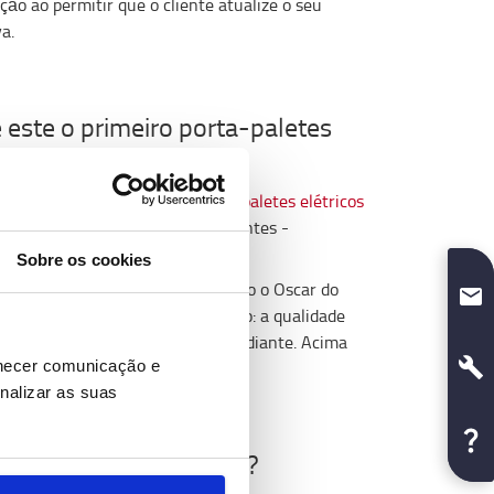
ção ao permitir que o cliente atualize o seu
a.
este o primeiro porta-paletes
al Energy Design (RED). Os
porta-paletes elétricos
 respondem à maior base de clientes -
ferença.
Sobre os cookies
d Dot. Estes prémios de design são o Oscar do
os os aspetos do design do produto: a qualidade
 inovação, ergonomia e assim por diante. Acima
rnecer comunicação e
.
nalizar as suas
ícios traz aos clientes?