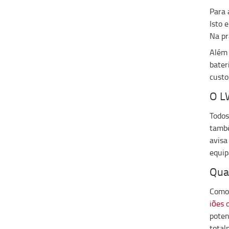
Para 
Isto 
Na pr
Além 
bater
custo
O L
Todos
també
avisa
equip
Qua
Como 
iões d
poten
total