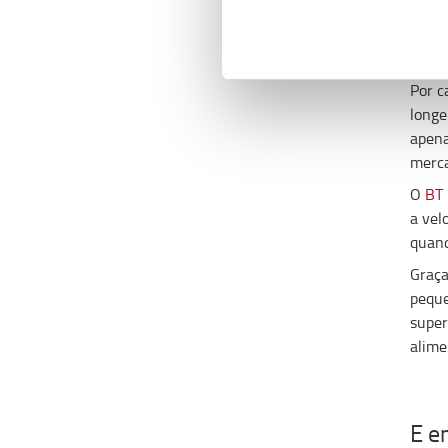
Como
menos
uma b
Por c
longe
apena
merca
O
BT 
a vel
quand
Graça
peque
super
alime
E e