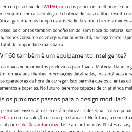
além do peso leve do
LWI160
, uma das principais melhorias é que 
em conjunto com a tecnologia da bateria de iões de lítio, resulta
ática, garante mais tempo de atividade durante o turno e menos 
disso, os clientes também beneficiam de: sem troca de bateria, 
ia, menos consumo de energia, maior vida útil, carregamento rápid
 total de propriedade mais baixo.
WI160 também é um equipamento inteligente?
 os novos equipamentos produzidos pela Toyota Material Handling
m fornece aos clientes informações detalhadas, instantâneas e re
 os operadores da hora de carregar. Isto permite que os clientes oti
amentos e baterias. No futuro, seremos capazes de criar ainda mai
is os próximos passos para o design modular?
próximos passos, a marca está a planear redesenhar mais equip
e lítio
, como a solução de energia standard. No futuro, o conceit
cial para
soluções automatizadas
e até autónomas. Nestes casos, 
mente redesenhado de forma mais económica, já que a ergonomia n