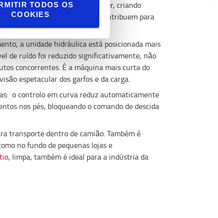
 fácil de manusear para o operador, criando
RMITIR TODOS OS
COOKIES
com botões intuitivos, também contribuem para
nto, a unidade hidráulica está posicionada mais
el de ruído foi reduzido significativamente, não
os concorrentes. É a máquina mais curta do
isão espetacular dos garfos e da carga.
vas: o controlo em curva reduz automaticamente
mentos nos pés, bloqueando o comando de descida
ara transporte dentro de camião. Também é
 como no fundo de pequenas lojas e
tio
, limpa, também é ideal para a indústria da