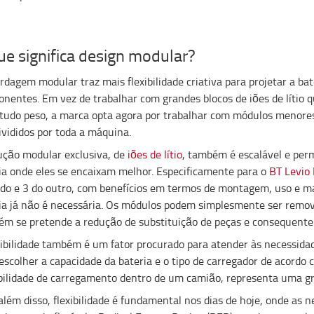
ue significa design modular?
rdagem modular traz mais flexibilidade criativa para projetar a ba
nentes. Em vez de trabalhar com grandes blocos de iões de lítio 
tudo peso, a marca opta agora por trabalhar com módulos menores, 
ivididos por toda a máquina.
ução modular exclusiva, de
iões de lítio
, também é escalável e per
ia onde eles se encaixam melhor. Especificamente para o
BT Levio
do e 3 do outro, com benefícios em termos de montagem, uso e m
ia já não é necessária. Os módulos podem simplesmente ser removi
m se pretende a redução de substituição de peças e consequente
xibilidade também é um fator procurado para atender às necessidad
escolher a capacidade da bateria e o tipo de carregador de acordo 
bilidade de carregamento dentro de um camião, representa uma g
além disso, flexibilidade é fundamental nos dias de hoje, onde a