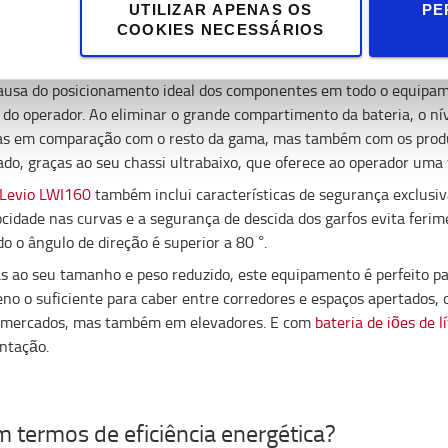
 o peso do
LWI160
é muito reduzido, a direção é muito mais leve e
UTILIZAR APENAS OS
PE
COOKIES NECESSÁRIOS
 tensão. A baixa localização e central do timão, em combinação 
oa ergonomia.
ausa do posicionamento ideal dos componentes em todo o equipame
 do operador. Ao eliminar o grande compartimento da bateria, o nív
s em comparação com o resto da gama, mas também com os produt
do, graças ao seu chassi ultrabaixo, que oferece ao operador uma v
Levio LWI160
também inclui características de segurança exclusi
ocidade nas curvas e a segurança de descida dos garfos evita feri
o o ângulo de direção é superior a 80 °.
s ao seu tamanho e peso reduzido, este equipamento é perfeito p
no o suficiente para caber entre corredores e espaços apertados,
mercados, mas também em elevadores. E com
bateria de iões de lí
ntação.
m termos de eficiência energética?