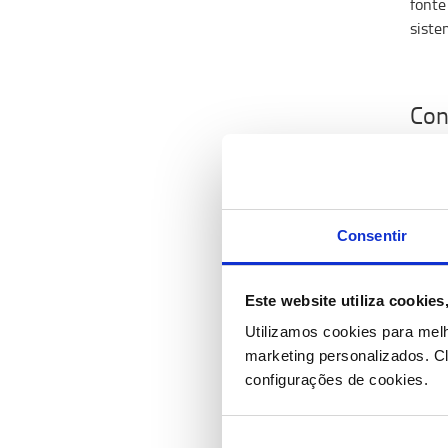
fonte
siste
Con
com
O
BT 
repre
signi
Consentir
Atua
desig
Este website utiliza cookie
geral
Utilizamos cookies para mel
de tu
marketing personalizados.
Cl
configurações de cookies.
Olh