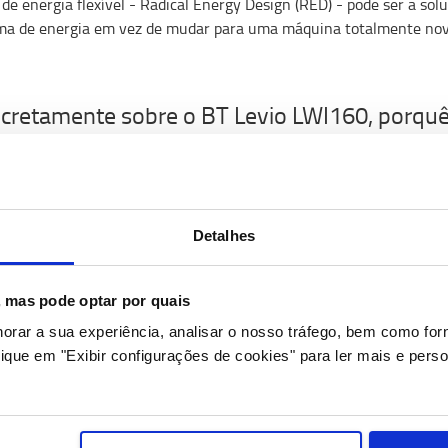
 de energia flexível - Radical Energy Design (RED) - pode ser a solu
ma de energia em vez de mudar para uma máquina totalmente nov
cretamente sobre o BT Levio LWI160, porquê 
 design modular?
Levio LWI160
forneceu a maior oportunidade para aplicar o Radic
sentam um grande volume de mercado e devido à sua versatilidade
ficando uma mudança valiosa e que pode definitivamente fazer a di
Detalhes
lmente, o
BT Levio LWI160
já recebeu os prémios de design iF e Re
n industrial e servem como um selo de qualidade. O júri avalia tod
s, mas pode optar por quais
, detalhes específicos, marca, identidade do produto, mas também
horar a sua experiência, analisar o nosso tráfego, bem como fo
do, um design deve ser simples, limpo, funcional e fácil de entender
ique em "Exibir configurações de cookies" para ler mais e perso
ando mais de perto para a máquina, que benef