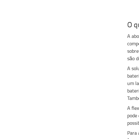
O q
A abo
compo
sobre
são d
A sol
bater
um la
bater
També
A fle
pode 
possi
Para 