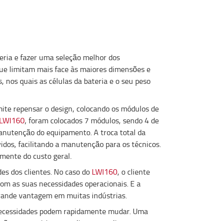
teria e fazer uma seleção melhor dos
que limitam mais face às maiores dimensões e
nos quais as células da bateria e o seu peso
mite repensar o design, colocando os módulos de
 LWI160
, foram colocados 7 módulos, sendo 4 de
anutenção do equipamento. A troca total da
dos, facilitando a manutenção para os técnicos.
mente do custo geral.
es dos clientes. No caso do
LWI160
, o cliente
com as suas necessidades operacionais. E a
rande vantagem em muitas indústrias.
s necessidades podem rapidamente mudar. Uma