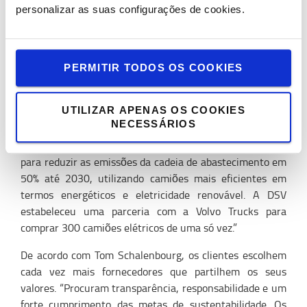
Tom Schalenbourg, Diretor de Sustentabilidade
personalizar as suas configurações de cookies.
Corporativa da Toyota Material Handling Europe, destaca
o papel das expectativas dos clientes na promoção da
sustentabilidade. “Mais de 80% dos nossos principais
clientes europeus estão a ir além da conformidade legal,
PERMITIR TODOS OS COOKIES
estabelecendo metas baseadas na ciência para
atingir
emissões líquidas zero
até 2050, ou mesmo antes.”
UTILIZAR APENAS OS COOKIES
NECESSÁRIOS
Cita a IKEA e a DSV como exemplos de empresas que
estão a tomar medidas ousadas. “A IKEA está a trabalhar
para reduzir as emissões da cadeia de abastecimento em
50% até 2030, utilizando camiões mais eficientes em
termos energéticos e eletricidade renovável. A DSV
estabeleceu uma parceria com a Volvo Trucks para
comprar 300 camiões elétricos de uma só vez.”
De acordo com Tom Schalenbourg, os clientes escolhem
cada vez mais fornecedores que partilhem os seus
valores. “Procuram transparência, responsabilidade e um
forte cumprimento das metas de sustentabilidade. Os