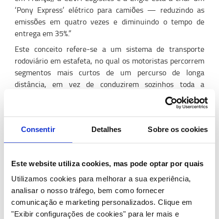
‘Pony Express’ elétrico para camiões — reduzindo as
emissões em quatro vezes e diminuindo o tempo de
entrega em 35%.”
Este conceito refere-se a um sistema de transporte
rodoviário em estafeta, no qual os motoristas percorrem
segmentos mais curtos de um percurso de longa
distância, em vez de conduzirem sozinhos toda a
distância. O resultado não é apenas uma redução
significativa das emissões e dos prazos de entrega, mas
também melhores condições de trabalho para os
Consentir
Detalhes
Sobre os cookies
motoristas, que passam a trabalhar e a conduzir na sua
região.
Este website utiliza cookies, mas pode optar por quais
Objetivos baseados na ciência e
Utilizamos cookies para melhorar a sua experiência,
mudanças orientadas pelo cliente.
analisar o nosso tráfego, bem como fornecer
comunicação e marketing personalizados.
Clique em
"Exibir configurações de cookies" para ler mais e