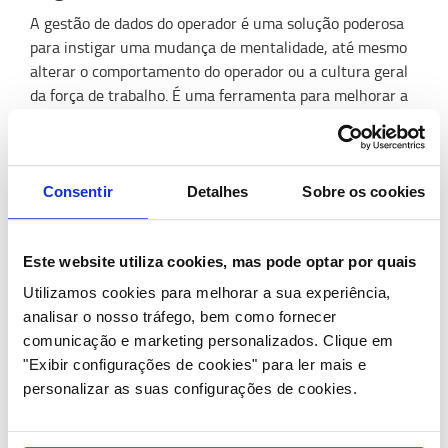
A gestão de dados do operador é uma solução poderosa
para instigar uma mudança de mentalidade, até mesmo
alterar o comportamento do operador ou a cultura geral
da força de trabalho. É uma ferramenta para melhorar a
segurança no local de trabalho por meio do controle de
acessos, garantindo que seja realizada uma
verificação
pré-operacional
de segurança, antes de iniciar a
operação diária. Em combinação com a
gestão de
Consentir
Detalhes
Sobre os cookies
impactos
, pode configurar a formação mais relevante
para o operador.
Este website utiliza cookies, mas pode optar por quais
Depois de configurar o perfil do operador, terá uma boa
visão geral. A visão geral de acesso, dá-lhe a lista
Utilizamos cookies para melhorar a sua experiência,
completa de todos os operadores, direitos de acesso às
analisar o nosso tráfego, bem como fornecer
máquinas, números PIN ou logon do Smart Access e
comunicação e marketing personalizados.
Clique em
informações da licença de operador. O menu é facilmente
"Exibir configurações de cookies" para ler mais e
acessível e permite que pesquise qualquer tipo de
personalizar as suas configurações de cookies.
informação.
O I_Site permite que selecione perfis individuais de