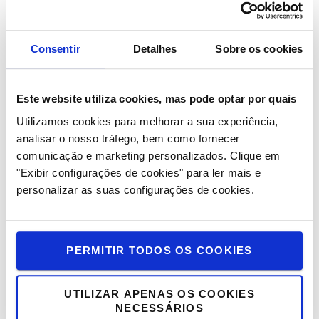
“O sector da Logística encontra-se num processo de
mudança e adaptação por influência das tendências
Consentir
Detalhes
Sobre os cookies
socioeconómicas que estão a impulsionar os requisitos
dos futuros mercados e consumidores. A gestão da
Logística assume assim uma grande complexidade,
Este website utiliza cookies, mas pode optar por quais
criando desafios para os seus gestores e obrigando a
Utilizamos cookies para melhorar a sua experiência,
coordenar simultaneamente e de forma eficaz uma vasta
analisar o nosso tráfego, bem como fornecer
quantidade de processos. A logística urbana, o aumento
comunicação e marketing personalizados.
Clique em
da população, o comércio eletrónico, a sustentabilidade,
"Exibir configurações de cookies" para ler mais e
a economia circular, as cadeias de logística integradas
personalizar as suas configurações de cookies.
mais longas e as novas tecnologias, são alguns dos
exemplos dos desafios que irão garantir a
competitividade da Logística no futuro, onde a
sustentabilidade se converte num fator estratégico”,
PERMITIR TODOS OS COOKIES
salienta a associação.
UTILIZAR APENAS OS COOKIES
SOLUÇÕES DE ENERGIA
NECESSÁRIOS