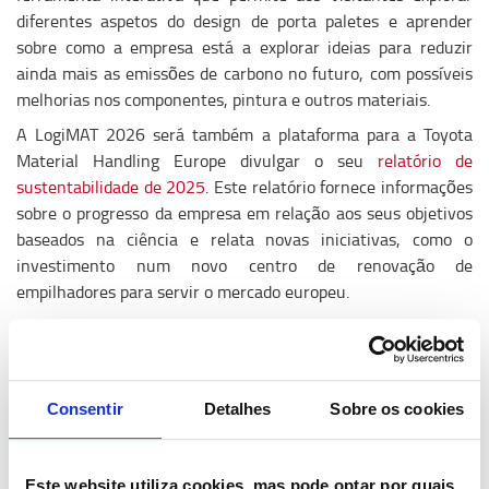
diferentes aspetos do design de porta paletes e aprender
sobre como a empresa está a explorar ideias para reduzir
ainda mais as emissões de carbono no futuro, com possíveis
melhorias nos componentes, pintura e outros materiais.
A LogiMAT 2026 será também a plataforma para a Toyota
Material Handling Europe divulgar o seu
relatório de
sustentabilidade de 2025
. Este relatório fornece informações
sobre o progresso da empresa em relação aos seus objetivos
baseados na ciência e relata novas iniciativas, como o
investimento num novo centro de renovação de
empilhadores para servir o mercado europeu.
O Senior Manager de Sustentabilidade, Marc Maureaux,
acrescenta: “O foco na sustentabilidade é evidente em muitas
áreas do que estamos a apresentar no stand da LogiMAT este
ano. A segurança é uma questão crítica, por isso estamos a
Consentir
Detalhes
Sobre os cookies
demonstrar novas ideias para a melhorar em muitos dos
nossos produtos, bem como colaborações com empresas
inovadoras que fornecem soluções progressivas para
Este website utiliza cookies, mas pode optar por quais