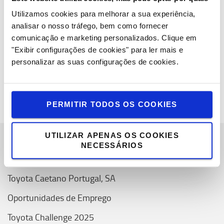
melhorar a segurança nas operações logísticas. Estamos
Utilizamos cookies para melhorar a sua experiência,
também a melhorar continuamente a eficiência energética
analisar o nosso tráfego, bem como fornecer
na nossa gama de produtos e há muitos exemplos em
comunicação e marketing personalizados.
Clique em
exibição no evento deste ano, como o
novo Traigo80 de 3,5 a
"Exibir configurações de cookies" para ler mais e
5,0 toneladas
com até 12% de poupança de energia em
personalizar as suas configurações de cookies.
comparação com os modelos anteriores.”
PERMITIR TODOS OS COOKIES
UTILIZAR APENAS OS COOKIES
NECESSÁRIOS
Sobre Nós
Toyota Caetano Portugal, SA
Oportunidades de Emprego
Toyota Challenge 2025