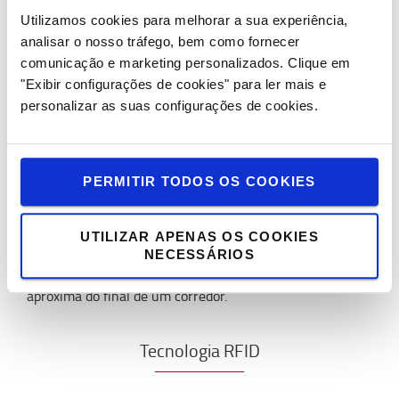
Utilizamos cookies para melhorar a sua experiência,
analisar o nosso tráfego, bem como fornecer
comunicação e marketing personalizados.
Clique em
"Exibir configurações de cookies" para ler mais e
Indicação de corredor
personalizar as suas configurações de cookies.
Como o
BT VECTOR
fica trancado com rodas-guia ou é
PERMITIR TODOS OS COOKIES
guiado por fio condutor no piso, ele recebe um sinal dos
indicadores (tais como ímans, RFID, refletores ou outros)
de que está a aproximar-se do corredor e precisa desligar
UTILIZAR APENAS OS COOKIES
a direção manual. Além disso, a travagem automática
NECESSÁRIOS
também pode ser ativada quando o empilhador se
aproxima do final de um corredor.
Tecnologia RFID