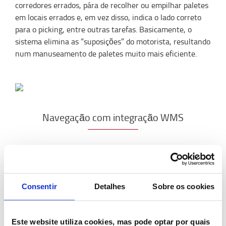
corredores errados, pára de recolher ou empilhar paletes
em locais errados e, em vez disso, indica o lado correto
para o picking, entre outras tarefas. Basicamente, o
sistema elimina as “suposições” do motorista, resultando
num manuseamento de paletes muito mais eficiente.
Navegação com integração WMS
Quando há integração com o sistema de gestão do
armazém, é aplicado o mesmo princípio anterior, mas
neste caso as localizações das paletes são programadas
automaticamente no empilhador através da ligação com
Consentir
Detalhes
Sobre os cookies
o WMS. Dessa forma, os locais não precisam ser
programados manualmente no empilhador, o que
Este website utiliza cookies, mas pode optar por quais
simplifica e torna a instalação mais rápida.