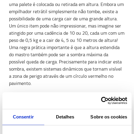
uma palete é colocada ou retirada em altura. Embora um
empilhador retrátil simplesmente não tombe, existe a
possibilidade de uma carga cair de uma grande altura.
Um único item pode não impressionar, mas imagine ser
atingido por uma cadência de 10 ou 20, cada um com um
peso de 0,5 kg e a cair de 4, 5 ou 10 metros de altura!
Uma regra prática importante é que a altura estendida
do mastro também pode ser a sombra máxima da
possível queda de carga. Precisamente para indicar esta
sombra, existem sistemas dinâmicos que tornam visível
a zona de perigo através de um círculo vermelho no
pavimento.
Um aviso ótico para que o pedestre fique alerta e para
tranquilizar o operador, permitindo que ele se possa
concentrar no seu trabalho, recolhendo ou colocando a
carga, de forma profissional.
Consentir
Detalhes
Sobre os cookies