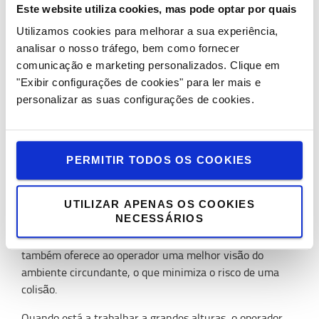
Os benefícios de um sistema de câmera
Este website utiliza cookies, mas pode optar por quais
Utilizamos cookies para melhorar a sua experiência,
Qualquer pessoa que já tenha conduzido um empilhador
analisar o nosso tráfego, bem como fornecer
num armazém sabe que é difícil manter uma visão ótima
comunicação e marketing personalizados.
Clique em
do ambiente de trabalho. E se você pudesse ajudar os
"Exibir configurações de cookies" para ler mais e
seus operadores a melhorar a visibilidade através, por
personalizar as suas configurações de cookies.
exemplo, de um sistema de câmaras? Um operador que
vê melhor onde coloca a sua carga, trabalha mais rápido.
E mais importante ainda, é a vantagem ergonómica.
PERMITIR TODOS OS COOKIES
Graças a um monitor bem posicionado, o condutor olha
numa direção de visão natural, evitando olhar para cima
com tanta frequência. Isto alivia os músculos dos ombros
UTILIZAR APENAS OS COOKIES
NECESSÁRIOS
e pescoço, reduzindo o risco de tensões e absentismo por
doença, aumentando a produtividade. O uso de câmaras
também oferece ao operador uma melhor visão do
ambiente circundante, o que minimiza o risco de uma
colisão.
Quando está a trabalhar a grandes alturas, o operador