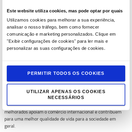
Critérios de avaliação
O concurso aceita candidaturas em quatro categorias
Este website utiliza cookies, mas pode optar por quais
diferentes: Design de Produto, Plataformas Digitais, Inovação
Utilizamos cookies para melhorar a sua experiência,
Empresarial e uma categoria aberta, que acolhe candidaturas
analisar o nosso tráfego, bem como fornecer
únicas e criativas que não se enquadram nas categorias
comunicação e marketing personalizados.
Clique em
tradicionais, mas que demonstram um impacto ou inovação
"Exibir configurações de cookies" para ler mais e
significativos.
personalizar as suas configurações de cookies.
As ideias apresentadas devem oferecer soluções eficientes
que complementem ou melhorem o transporte, na entrega da
primeira e última milha, simplifiquem os processos logísticos
PERMITIR TODOS OS COOKIES
ou melhorem a conectividade nas operações de entrega. Os
designers são desafiados a pensar em oportunidades para dar
às comunidades carentes acesso a suprimentos importantes,
UTILIZAR APENAS OS COOKIES
como medicamentos, alimentos e materiais educativos.
NECESSÁRIOS
Olhando para o panorama geral, sistemas locais mais fortes e
melhorados apoiam o comércio internacional e contribuem
para uma melhor qualidade de vida para a sociedade em
geral.