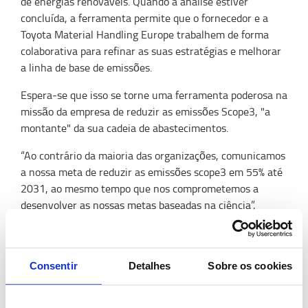
de energias renováveis. Quando a análise estiver
concluída, a ferramenta permite que o fornecedor e a
Toyota Material Handling Europe trabalhem de forma
colaborativa para refinar as suas estratégias e melhorar
a linha de base de emissões.
Espera-se que isso se torne uma ferramenta poderosa na
missão da empresa de reduzir as emissões Scope3, "a
montante" da sua cadeia de abastecimentos.
“Ao contrário da maioria das organizações, comunicamos
a nossa meta de reduzir as emissões scope3 em 55% até
2031, ao mesmo tempo que nos comprometemos a
desenvolver as nossas metas baseadas na ciência”,
afirma Ernesto Domínguez, presidente e CEO da Toyota
Material Handling Europe. “Definimos o nosso
compromisso com base no princípio de que apoiamos
Consentir
Detalhes
Sobre os cookies
totalmente a agenda EU Fit for 55%. Agora temos até
outubro de 2023 para definir com os nossos clientes,
fornecedores e os 12.000 colaboradores em toda a