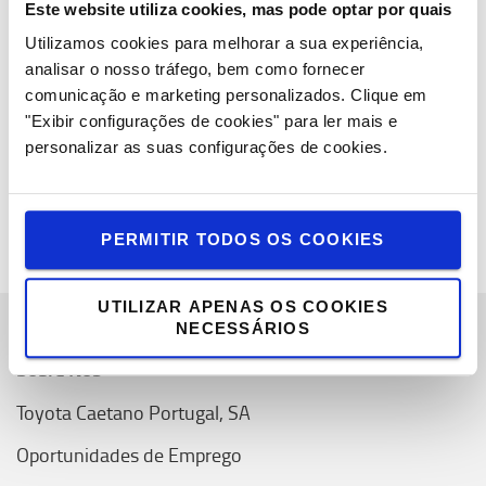
Este website utiliza cookies, mas pode optar por quais
Europa como cumpriremos esta meta, que nos permitirá
obter a aprovação da Science Based Targets Initiative”.
Utilizamos cookies para melhorar a sua experiência,
analisar o nosso tráfego, bem como fornecer
“Alcançamos as classificações mais elevadas integrando
comunicação e marketing personalizados.
Clique em
a sustentabilidade em todas as partes dos nossos
"Exibir configurações de cookies" para ler mais e
negócios e estamos ansiosos para ajudar os nossos
personalizar as suas configurações de cookies.
fornecedores a adotar a mesma abordagem e cumprir as
suas próprias metas ambiciosas em linha com as nossas.”
PERMITIR TODOS OS COOKIES
UTILIZAR APENAS OS COOKIES
NECESSÁRIOS
Sobre Nós
Toyota Caetano Portugal, SA
Oportunidades de Emprego