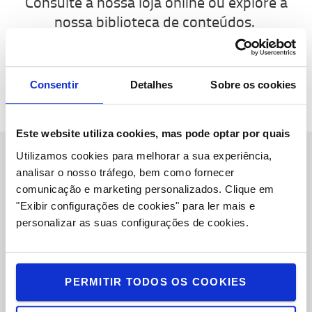
Consulte a nossa loja online ou explore a
nossa biblioteca de conteúdos.
PREPARADORES DE ENCOMENDAS
BIBLIOTECA
DE CONTEÚDOS
Consentir
Detalhes
Sobre os cookies
Este website utiliza cookies, mas pode optar por quais
Utilizamos cookies para melhorar a sua experiência,
analisar o nosso tráfego, bem como fornecer
Sobre Nós
comunicação e marketing personalizados.
Clique em
"Exibir configurações de cookies" para ler mais e
Toyota Caetano Portugal, SA
personalizar as suas configurações de cookies.
Oportunidades de Emprego
Toyota Challenge 2025
PERMITIR TODOS OS COOKIES
Onde estamos