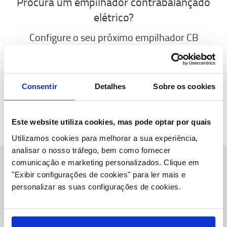
Procura um empilhador contrabalançado
elétrico?
Configure o seu próximo empilhador CB
online ou explore a nossa biblioteca de
conteúdo.
EMPILHADORES ELÉTRICOS
BIBLIOTECA DE
Consentir
Detalhes
Sobre os cookies
CONTEÚDOS
Este website utiliza cookies, mas pode optar por quais
Utilizamos cookies para melhorar a sua experiência,
analisar o nosso tráfego, bem como fornecer
comunicação e marketing personalizados.
Clique em
"Exibir configurações de cookies" para ler mais e
Sobre Nós
personalizar as suas configurações de cookies.
Toyota Caetano Portugal, SA
Oportunidades de Emprego