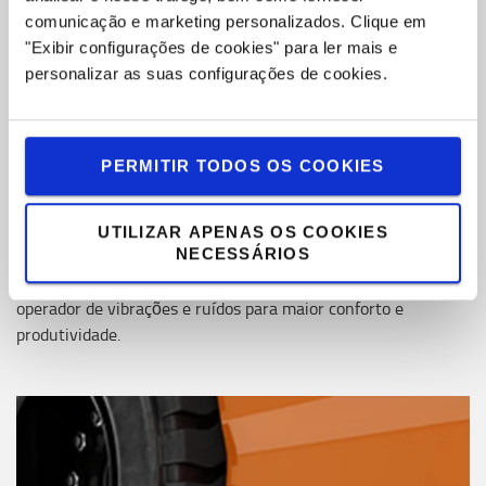
comunicação e marketing personalizados.
Clique em
"Exibir configurações de cookies" para ler mais e
personalizar as suas configurações de cookies.
PERMITIR TODOS OS COOKIES
UTILIZAR APENAS OS COOKIES
Compartimento do operador totalmente flutuante
NECESSÁRIOS
O compartimento do operador totalmente flutuante isola o
operador de vibrações e ruídos para maior conforto e
produtividade.