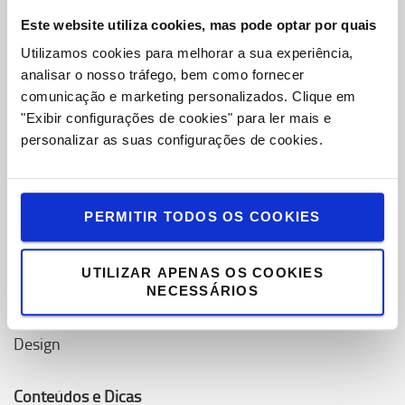
Oportunidades de Emprego
Este website utiliza cookies, mas pode optar por quais
Toyota Challenge 2025
Utilizamos cookies para melhorar a sua experiência,
analisar o nosso tráfego, bem como fornecer
Onde estamos
comunicação e marketing personalizados.
Clique em
Porquê escolher Toyota
"Exibir configurações de cookies" para ler mais e
personalizar as suas configurações de cookies.
Valores Toyota
Sistema de Produção Toyota (TPS)
PERMITIR TODOS OS COOKIES
Sustentabilidade
Inovação
UTILIZAR APENAS OS COOKIES
NECESSÁRIOS
Conceito de Serviço Toyota
Design
Conteúdos e Dicas