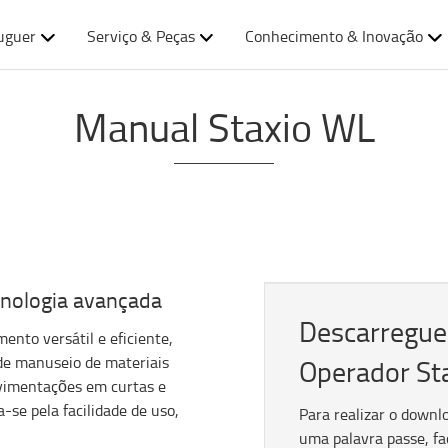
uguer
Serviço & Peças
Conhecimento & Inovação
Manual Staxio WL
cnologia avançada
Descarregue
nto versátil e eficiente,
 de manuseio de materiais
Operador St
ovimentações em curtas e
-se pela facilidade de uso,
Para realizar o downl
uma palavra passe, fa