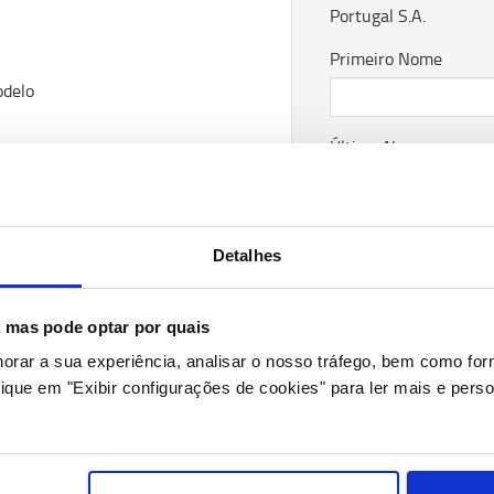
Portugal S.A.
Primeiro Nome
odelo
Último Nome
Email
Detalhes
Empresa
s, mas pode optar por quais
horar a sua experiência, analisar o nosso tráfego, bem como fo
ique em "Exibir configurações de cookies" para ler mais e perso