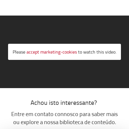
Please
accept marketing-cookies
to watch this video.
A
chou is
t
o interessante?
Entre em contato con
n
osco para saber mais
ou explore
a
nossa biblioteca de conteúdo.