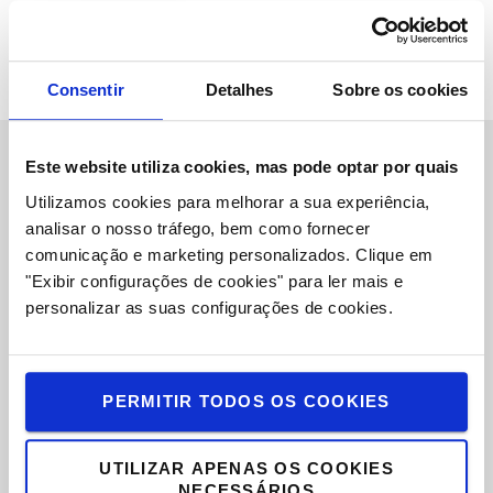
LOGICONOMI
BIBLIOTECA DE CONTEÚDOS
Consentir
Detalhes
Sobre os cookies
Este website utiliza cookies, mas pode optar por quais
Sobre Nós
Utilizamos cookies para melhorar a sua experiência,
analisar o nosso tráfego, bem como fornecer
Toyota Caetano Portugal, SA
comunicação e marketing personalizados.
Clique em
Oportunidades de Emprego
"Exibir configurações de cookies" para ler mais e
personalizar as suas configurações de cookies.
Toyota Challenge 2025
Onde estamos
PERMITIR TODOS OS COOKIES
Porquê escolher Toyota
UTILIZAR APENAS OS COOKIES
Valores Toyota
NECESSÁRIOS