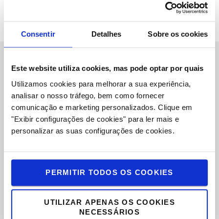
Consentir
Detalhes
Sobre os cookies
Este website utiliza cookies, mas pode optar por quais
Sobre Nós
Utilizamos cookies para melhorar a sua experiência,
Toyota Caetano Portugal, SA
analisar o nosso tráfego, bem como fornecer
comunicação e marketing personalizados.
Clique em
Oportunidades de Emprego
"Exibir configurações de cookies" para ler mais e
personalizar as suas configurações de cookies.
Toyota Challenge 2025
Onde estamos
Porquê escolher Toyota
PERMITIR TODOS OS COOKIES
Valores Toyota
UTILIZAR APENAS OS COOKIES
NECESSÁRIOS