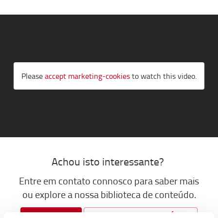
Please
accept marketing-cookies
to watch this video.
A
chou is
t
o interessante?
Entre em contato con
n
osco para saber mais
ou explore
a
nossa biblioteca de conteúdo.
LOGICONOMI
BIBLIOTECA DE CONTEÚDOS