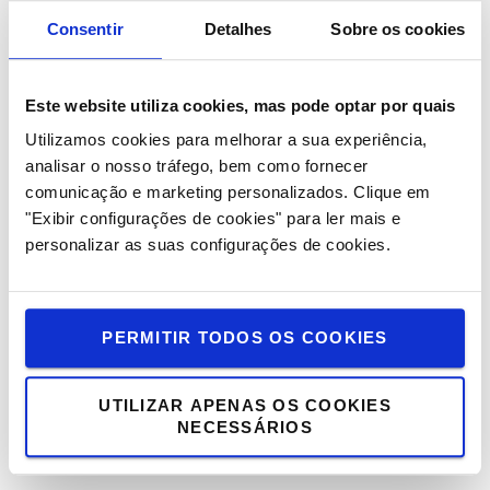
Consentir
Detalhes
Sobre os cookies
Assuntos relacionados
Este website utiliza cookies, mas pode optar por quais
Utilizamos cookies para melhorar a sua experiência,
analisar o nosso tráfego, bem como fornecer
comunicação e marketing personalizados.
Clique em
"Exibir configurações de cookies" para ler mais e
personalizar as suas configurações de cookies.
PERMITIR TODOS OS COOKIES
Conceito Serviço Toyota
Expressamos a nossa paixão pelo serviço através do
UTILIZAR APENAS OS COOKIES
NECESSÁRIOS
nosso Conceito de Serviço Toyota, uma abordagem
estruturada que otimiza a nossa assistência.