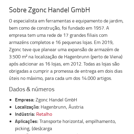
Sobre Zgonc Handel GmbH
O especialista e
m
ferramentas e equipamento de jardim,
bem como de construção, foi fundado em 1957. A
empresa tem uma rede de 17 grandes filiais com
armazéns completos e 16 pequenas lojas. Em 2019,
Zgonc
teve que planear uma expansão de armazém de
3.500 m² na localização de
Hagenbrunn
(perto de Viena)
após adicionar as 16 lojas
,
em 2012. Todas as lojas são
obrigadas a cumprir a promessa de entrega
em
dois dias
úteis
no máximo,
para cada um dos 14.000 artigos.
Dados & números
Empresa:
Zgonc Handel GmbH
Localização:
Hagenbrunn, Áustria
Indústria:
Retalho
Aplicações:
Transporte horizontal, empilhamento,
picking, (des)carga