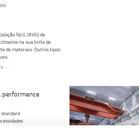
cio
alação fácil, (AVG) de
cilmente na sua linha de
te de materiais. Outros tipos
eis.
 >
ta performance
standard
ecessidades
lançados elétricos é