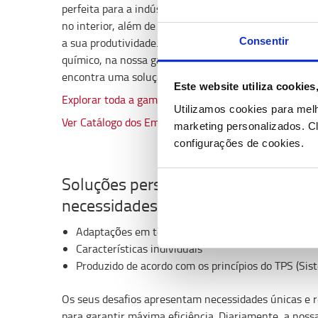
perfeita para a indústria de produção. Com energia e
no interior, além de alta visibilidade e manobrabilid
Consentir
a sua produtividade. Desde a produção de material 
químico, na nossa gama Traigo equipada com diferente
encontra uma solução que se destaca em segurança 
Este website utiliza cookie
Explorar toda a gama de empilhadores Elétricos Toyo
Utilizamos cookies para mel
Ver Catálogo dos Empilhadores Elétricos para a indús
marketing personalizados.
Cl
configurações de cookies.
Soluções personalizadas que se ad
necessidades especiais
Adaptações em todos os modelos
Características individuais
Produzido de acordo com os princípios do TPS (Si
Os seus desafios apresentam necessidades únicas e r
para garantir máxima eficiência. Diariamente, a noss