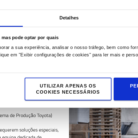
létrica limpa para operações
ade excelentes, para aumentar
Detalhes
pesado ao prossessamento
s acessórios possíveis,
e ergonomia.
s, mas pode optar por quais
ta >
horar a sua experiência, analisar o nosso tráfego, bem como fo
tria da Produção >
ique em "Exibir configurações de cookies" para ler mais e perso
aptam às suas
UTILIZAR APENAS OS
PE
COOKIES NECESSÁRIOS
stema de Produção Toyota)
equerem soluções especiais,
a equipa dedicada de