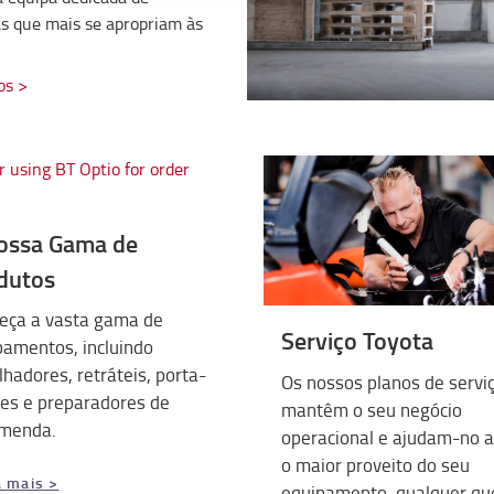
as que mais se apropriam às
os >
ossa Gama de
dutos
eça a vasta gama de
Serviço Toyota
pamentos, incluindo
hadores, retráteis, porta-
Os nossos planos de servi
tes e preparadores de
mantêm o seu negócio
menda.
operacional e ajudam-no a 
o maior proveito do seu
a mais >
equipamento, qualquer qu