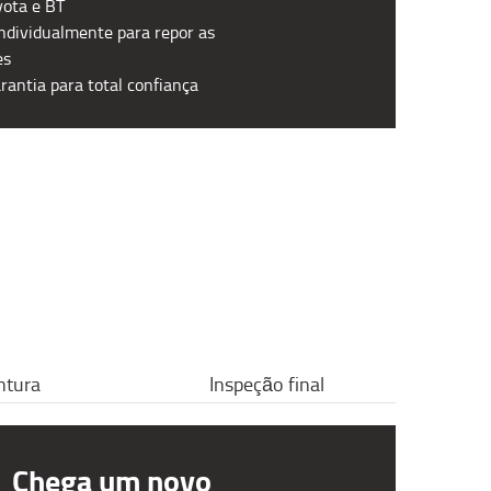
yota e BT
ndividualmente para repor as
es
rantia para total confiança
ntura
Inspeção final
Chega um novo