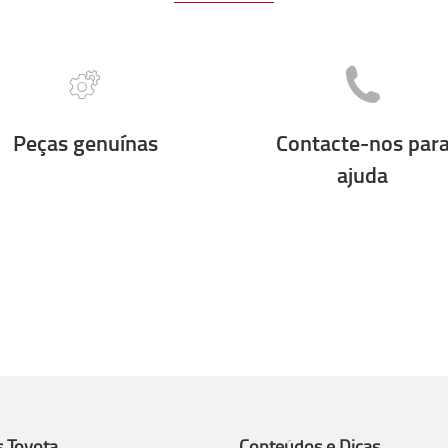
Peças genuínas
Contacte-nos par
ajuda
s Toyota
Conteúdos e Dicas