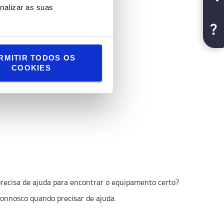
Nova de Gaia e Carregado
nalizar as suas
a online no
Site de usados
RMITIR TODOS OS
COOKIES
QUI
recisa de ajuda para encontrar o equipamento certo?
onnosco quando precisar de ajuda.