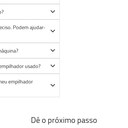
o?
eciso. Podem ajudar-
máquina?
 empilhador usado?
 meu empilhador
Dê o próximo passo