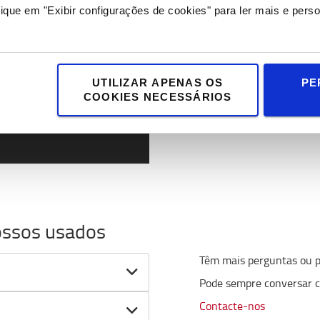
Parque de usados – Vila 
ique em "Exibir configurações de cookies" para ler mais e perso
Disponíveis para consult
atch this video.
FALAR COM A EQUIPA
UTILIZAR APENAS OS
PE
COOKIES NECESSÁRIOS
CONSULTE OS USADOS A
ossos usados
Têm mais perguntas ou p
Pode sempre conversar c
Contacte-nos