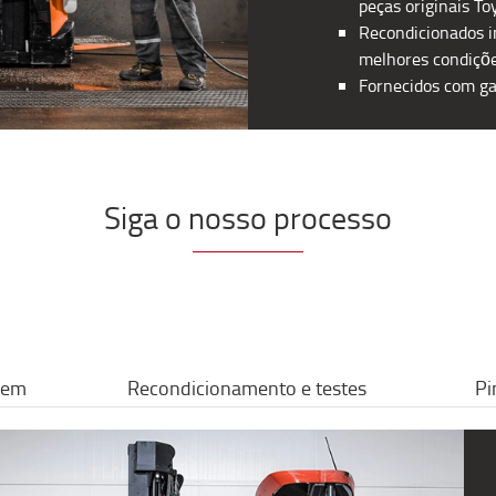
peças originais To
Recondicionados i
melhores condiçõ
Fornecidos com ga
Siga o nosso processo
gem
Recondicionamento e testes
Pi