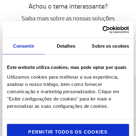
Achou o tema interessante?
Saiba mais sobre as nossas soluções
automatizadas ou explore a nossa biblioteca
de conteúdo.
Consentir
Detalhes
Sobre os cookies
AUTOMAÇÃO
BIBLIOTECA DE CONTEÚDOS
Este website utiliza cookies, mas pode optar por quais
Utilizamos cookies para melhorar a sua experiência,
analisar o nosso tráfego, bem como fornecer
comunicação e marketing personalizados.
Clique em
Sobre Nós
"Exibir configurações de cookies" para ler mais e
personalizar as suas configurações de cookies.
Toyota Caetano Portugal, SA
Oportunidades de Emprego
Toyota Challenge 2025
PERMITIR TODOS OS COOKIES