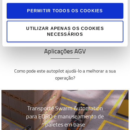
energeticamente, reduzindo as emissões de CO2. Com a
PERMITIR TODOS OS COOKIES
capacidade de carregamento automático, os
empilhadores AGV podem carregar rapidamente entre
tarefas, sem necessidade de pessoal ou salas de carga,
UTILIZAR APENAS OS COOKIES
tornando tudo totalmente automatizado.
NECESSÁRIOS
Aplicações AGV
Como pode este autopilot ajudá-lo a melhorar a sua
operação?
Transporte Swarm Automation
para EURO e manuseamento de
paletes em base