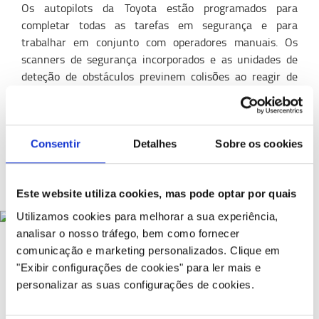
Os autopilots da Toyota estão programados para
completar todas as tarefas em segurança e para
trabalhar em conjunto com operadores manuais. Os
scanners de segurança incorporados e as unidades de
deteção de obstáculos previnem colisões ao reagir de
acordo com os obstáculos que cruzam o percurso dos
empilhadores. O sistema de proteção pessoal de 360°
com sensores, scanners e monitores de software para
garantir ainda mais o manuseamento preciso e seguro da
Consentir
Detalhes
Sobre os cookies
carga.
Este website utiliza cookies, mas pode optar por quais
Utilizamos cookies para melhorar a sua experiência,
analisar o nosso tráfego, bem como fornecer
comunicação e marketing personalizados.
Clique em
"Exibir configurações de cookies" para ler mais e
Carregamento automatizado
personalizar as suas configurações de cookies.
Os SAI125CB Toyota estão equipados com
baterias de
iões de
lítio que são até 30% mais eficientes