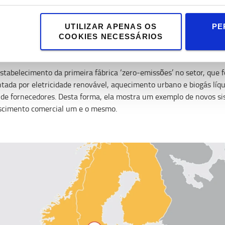
 e das prioridades corporativas. Mudar para eletricidade renováve
UTILIZAR APENAS OS
PE
rgética e reduzir as emissões. Juntos, estes projetos permitiram a
COOKIES NECESSÁRIOS
ma de energia permitiu uma redução de 10% no gasto de energia, 
estabelecimento da primeira fábrica ‘zero-emissões’ no setor, que
entada por eletricidade renovável, aquecimento urbano e biogás líq
m de fornecedores. Desta forma, ela mostra um exemplo de novos s
escimento comercial um e o mesmo.