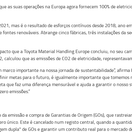
que as suas operações na Europa agora fornecem 100% de eletric
de 2021, mas é o resultado de esforços contínuos desde 2018, ano
e fontes renováveis. Abrange cinco fábricas, três instalações da 
mpacto que a Toyota Material Handling Europe concluiu, no seu c
2, calculou que as emissões de CO2 de eletricidade, representava
m marco importante na nossa jornada de sustentabilidade”, afirma
efinir metas para o futuro, é igualmente importante que tomemos
eta que faz uma diferença mensurável e ajuda a garantir o nosso s
zero emissões.”
io da emissão e compra de Garantias de Origem (GOs), que rastreia
o único. Este é cancelado num registo central, quando a quantid
agem dupla" de GOs e garantir um contributo real para o mercado d