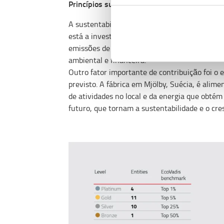
Princípios sustentáveis na prática
A sustentabilidade está no centro da cultura
está a investir para aumentar a eficiência ene
emissões de CO2 em 29% desde 2012. O progra
ambiental e financeira.
Outro fator importante de contribuição foi o 
previsto. A fábrica em Mjölby, Suécia, é alim
de atividades no local e da energia que obté
futuro, que tornam a sustentabilidade e o cr