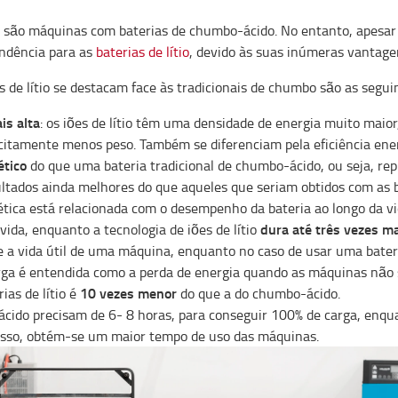
 são máquinas com baterias de chumbo-ácido. No entanto, apesar 
endência para as
baterias de lítio
, devido às suas inúmeras vantage
as de lítio se destacam face às tradicionais de chumbo são as segui
s alta
: os iões de lítio têm uma densidade de energia muito maio
citamente menos peso. Também se diferenciam pela eficiência ene
ético
do que uma bateria tradicional de chumbo-ácido, ou seja, 
ltados ainda melhores do que aqueles que seriam obtidos com as 
gética está relacionada com o desempenho da bateria ao longo da vi
dura até três vezes m
ida, enquanto a tecnologia de iões de lítio
e a vida útil de uma máquina, enquanto no caso de usar uma bateri
rga é entendida como a perda de energia quando as máquinas não s
10 vezes menor
ias de lítio é
do que a do chumbo-ácido.
ácido precisam de 6- 8 horas, para conseguir 100% de carga, enqua
isso, obtém-se um maior tempo de uso das máquinas.