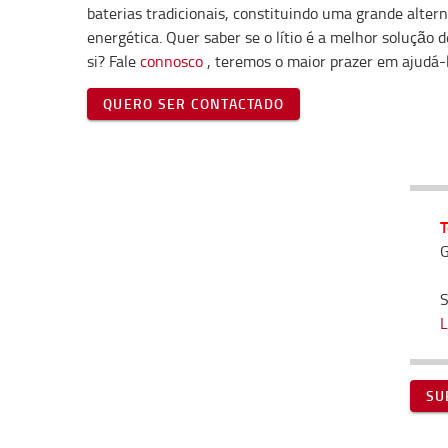
baterias tradicionais, constituindo uma grande alter
energética. Quer saber se o lítio é a melhor solução 
si? Fale
connosco
, teremos o maior prazer em ajudá-l
QUERO SER CONTACTADO
T
G
S
L
SU