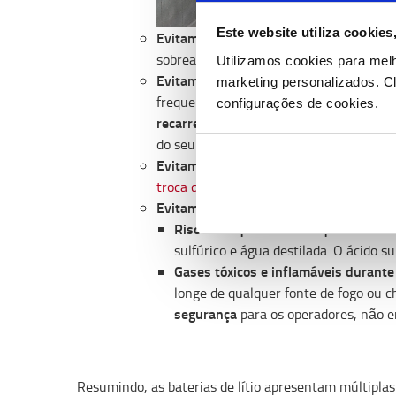
Este website utiliza cookie
Evitam o sobreaquecimento
: As bateri
sobreaquecimento, o que pode aumentar 
Utilizamos cookies para mel
Evitam o efeito de memória
: Entendido
marketing personalizados.
Cl
frequentemente com um nível de carga 
configurações de cookies.
recarregamento
das baterias de iões de 
do seu estado de carga.
Evitam a necessidade de manutenção
:
troca de bateria
; não há enchimento de
Evitam riscos de segurança
para os ope
Riscos de queimaduras químicas
: a
sulfúrico e água destilada. O ácido s
Gases tóxicos e inflamáveis ​​durant
longe de qualquer fonte de fogo ou ch
segurança
para os operadores, não em
Resumindo, as baterias de lítio apresentam múltipla