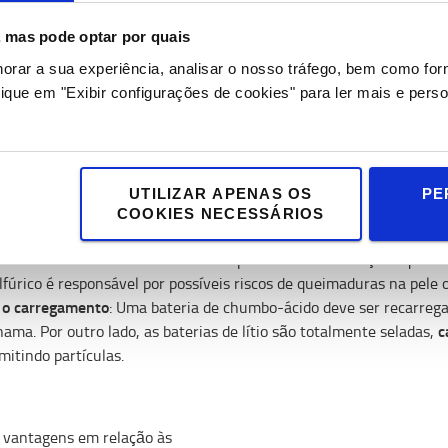
s, mas pode optar por quais
as de lítio permitem que o equipamento seja deixado conectado à co
o grau de autodescarga ou o risco de incêndio.
horar a sua experiência, analisar o nosso tráfego, bem como fo
 como a redução da capacidade de carga das baterias ao longo do 
ique em "Exibir configurações de cookies" para ler mais e perso
efeito de memória
da bateria acima dos 20%. O
só afeta as bateri
maior.
lítio é
Ou seja, as baterias de lítio podem ser colocadas à 
 As baterias de lítio, ao contrário das baterias de chumbo, não p
UTILIZAR APENAS OS
PE
mais seguras
 água, não emitem gases e, portanto, são
.
COOKIES NECESSÁRIOS
radores:
s baterias de chumbo-ácido são compostas de uma solução líquida 
ulfúrico é responsável por possíveis riscos de queimaduras na pele
e o carregamento
: Uma bateria de chumbo-ácido deve ser recarreg
c
ama. Por outro lado, as baterias de lítio são totalmente seladas,
itindo partículas.
s vantagens em relação às