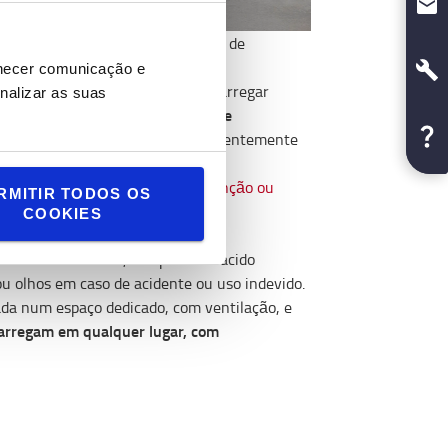
sem correr o risco
rrente elétrica
de
rnecer comunicação e
tempo, em consequência de as recarregar
nalizar as suas
capacidade de
as de chumbo, pois a
carga em qualquer altura, independentemente
recisam de nenhum tipo de
manutenção ou
RMITIR TODOS OS
COOKIES
chamada eletrólito, composta de ácido
 ou olhos em caso de acidente ou uso indevido.
ada num espaço dedicado, com ventilação, e
arregam em qualquer lugar, com