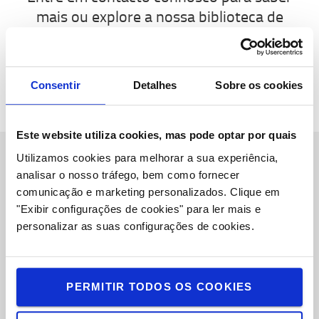
mais ou explore a nossa biblioteca de
conteúdos.
CONTACTE-NOS
BIBLIOTECA DE CONTEÚDOS
Consentir
Detalhes
Sobre os cookies
Este website utiliza cookies, mas pode optar por quais
Utilizamos cookies para melhorar a sua experiência,
analisar o nosso tráfego, bem como fornecer
Sobre Nós
comunicação e marketing personalizados.
Clique em
Toyota Caetano Portugal, SA
"Exibir configurações de cookies" para ler mais e
personalizar as suas configurações de cookies.
Oportunidades de Emprego
Toyota Challenge 2025
PERMITIR TODOS OS COOKIES
Onde estamos